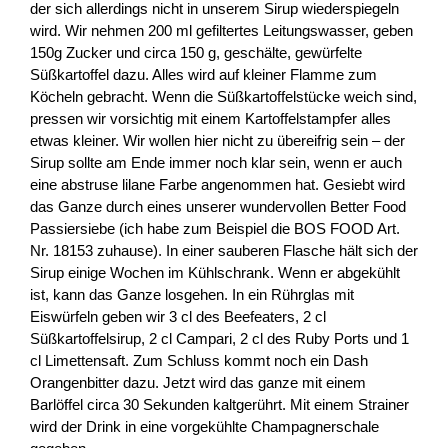
der sich allerdings nicht in unserem Sirup wiederspiegeln
wird. Wir nehmen 200 ml gefiltertes Leitungswasser, geben
150g Zucker und circa 150 g, geschälte, gewürfelte
Süßkartoffel dazu. Alles wird auf kleiner Flamme zum
Köcheln gebracht. Wenn die Süßkartoffelstücke weich sind,
pressen wir vorsichtig mit einem Kartoffelstampfer alles
etwas kleiner. Wir wollen hier nicht zu übereifrig sein – der
Sirup sollte am Ende immer noch klar sein, wenn er auch
eine abstruse lilane Farbe angenommen hat. Gesiebt wird
das Ganze durch eines unserer wundervollen Better Food
Passiersiebe (ich habe zum Beispiel die BOS FOOD Art.
Nr. 18153 zuhause). In einer sauberen Flasche hält sich der
Sirup einige Wochen im Kühlschrank. Wenn er abgekühlt
ist, kann das Ganze losgehen. In ein Rührglas mit
Eiswürfeln geben wir 3 cl des Beefeaters, 2 cl
Süßkartoffelsirup, 2 cl Campari, 2 cl des Ruby Ports und 1
cl Limettensaft. Zum Schluss kommt noch ein Dash
Orangenbitter dazu. Jetzt wird das ganze mit einem
Barlöffel circa 30 Sekunden kaltgerührt. Mit einem Strainer
wird der Drink in eine vorgekühlte Champagnerschale