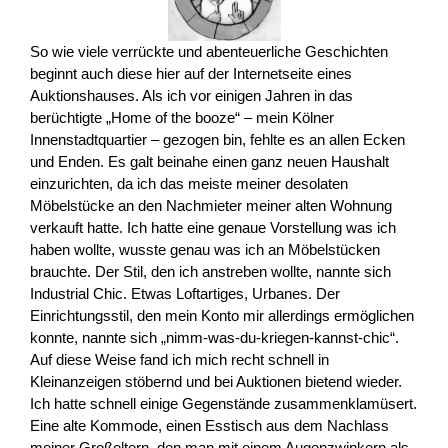
So wie viele verrückte und abenteuerliche Geschichten
beginnt auch diese hier auf der Internetseite eines
Auktionshauses. Als ich vor einigen Jahren in das
berüchtigte „Home of the booze“ – mein Kölner
Innenstadtquartier – gezogen bin, fehlte es an allen Ecken
und Enden. Es galt beinahe einen ganz neuen Haushalt
einzurichten, da ich das meiste meiner desolaten
Möbelstücke an den Nachmieter meiner alten Wohnung
verkauft hatte. Ich hatte eine genaue Vorstellung was ich
haben wollte, wusste genau was ich an Möbelstücken
brauchte. Der Stil, den ich anstreben wollte, nannte sich
Industrial Chic. Etwas Loftartiges, Urbanes. Der
Einrichtungsstil, den mein Konto mir allerdings ermöglichen
konnte, nannte sich „nimm-was-du-kriegen-kannst-chic“.
Auf diese Weise fand ich mich recht schnell in
Kleinanzeigen stöbernd und bei Auktionen bietend wieder.
Ich hatte schnell einige Gegenstände zusammenklamüsert.
Eine alte Kommode, einen Esstisch aus dem Nachlass
meiner Großeltern, den man mit einem Augenzwinkern als