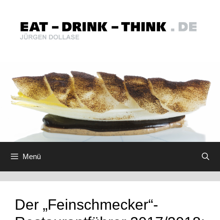
Zum
Inhalt
springen
Menü
Der „Feinschmecker“-