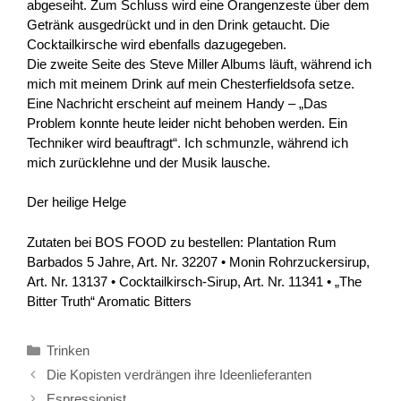
abgeseiht. Zum Schluss wird eine Orangenzeste über dem
Getränk ausgedrückt und in den Drink getaucht. Die
Cocktailkirsche wird ebenfalls dazugegeben.
Die zweite Seite des Steve Miller Albums läuft, während ich
mich mit meinem Drink auf mein Chesterfieldsofa setze.
Eine Nachricht erscheint auf meinem Handy – „Das
Problem konnte heute leider nicht behoben werden. Ein
Techniker wird beauftragt“. Ich schmunzle, während ich
mich zurücklehne und der Musik lausche.
Der heilige Helge
Zutaten bei BOS FOOD zu bestellen: Plantation Rum
Barbados 5 Jahre, Art. Nr. 32207 • Monin Rohrzuckersirup,
Art. Nr. 13137 • Cocktailkirsch-Sirup, Art. Nr. 11341 • „The
Bitter Truth“ Aromatic Bitters
Kategorien
Trinken
Die Kopisten verdrängen ihre Ideenlieferanten
Espressionist