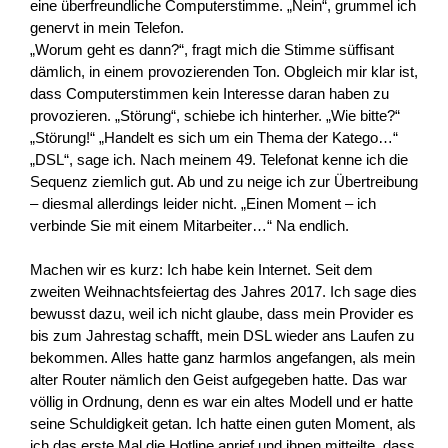
eine überfreundliche Computerstimme. „Nein“, grummel ich
genervt in mein Telefon.
„Worum geht es dann?“, fragt mich die Stimme süffisant
dämlich, in einem provozierenden Ton. Obgleich mir klar ist,
dass Computerstimmen kein Interesse daran haben zu
provozieren. „Störung“, schiebe ich hinterher. „Wie bitte?“
„Störung!“ „Handelt es sich um ein Thema der Katego…“
„DSL“, sage ich. Nach meinem 49. Telefonat kenne ich die
Sequenz ziemlich gut. Ab und zu neige ich zur Übertreibung
– diesmal allerdings leider nicht. „Einen Moment – ich
verbinde Sie mit einem Mitarbeiter…“ Na endlich.
Machen wir es kurz: Ich habe kein Internet. Seit dem
zweiten Weihnachtsfeiertag des Jahres 2017. Ich sage dies
bewusst dazu, weil ich nicht glaube, dass mein Provider es
bis zum Jahrestag schafft, mein DSL wieder ans Laufen zu
bekommen. Alles hatte ganz harmlos angefangen, als mein
alter Router nämlich den Geist aufgegeben hatte. Das war
völlig in Ordnung, denn es war ein altes Modell und er hatte
seine Schuldigkeit getan. Ich hatte einen guten Moment, als
ich das erste Mal die Hotline anrief und ihnen mitteilte, dass