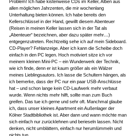
Problem! Ich habe kistenweise CDs im Keller, Alben aus
allen möglichen Jahrzenten, die mir wochenlang
Unterhaltung bieten können. Ich habe bereits den
Kellerschlüssel in der Hand, gewillt diesem Abenteuer
(Reisen in meinen Keller lassen sich in der Tat als
„Abenteuer“ bezeichnen, aber dazu später mehr…)
entgegenzutreten. Rechtzeitig sehe ich auf mein Sideboard.
CD-Player? Fehlanzeige. Aber ich kann die Scheibe doch
einfach in den PC legen. Hoch motiviert sitze ich vor
meinem kleinen Mini-PC – ein Wunderwerk der Technik,
wie ich finde, denn er ist kaum größer als ein Wälzer
meines Lieblingsautors. Ich lasse die Schultern hängen, als
ich bemerke, dass der PC nur ein paar USB-Anschlüsse
hat – und schon lange kein CD-Laufwerk mehr verbaut
wurde. Wenn nichts mehr hilft, sollte man zum Buch
greifen. Das tue ich gerne und sehr oft. Manchmal glaube
ich, dass unser kleines Apartment ein Außenlager der
Kölner Stadtbibliothek ist. Aber dann und wann möchte man
sich einfach nur zurücklehnen und berieseln lassen. Nicht
denken, nicht umblättern, einfach nur herumlümmeln und
nichts tun.