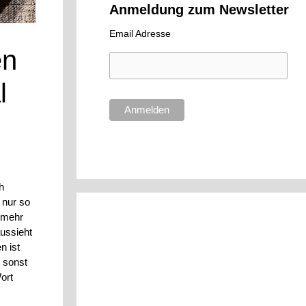
Anmeldung zum Newsletter
Email Adresse
en
l
h
 nur so
t mehr
ussieht
n ist
 sonst
ort