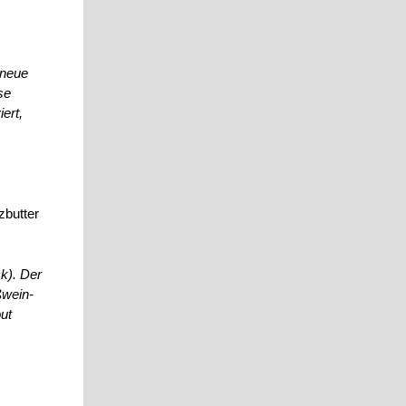
 neue
se
ert,
zbutter
k). Der
ßwein-
ut