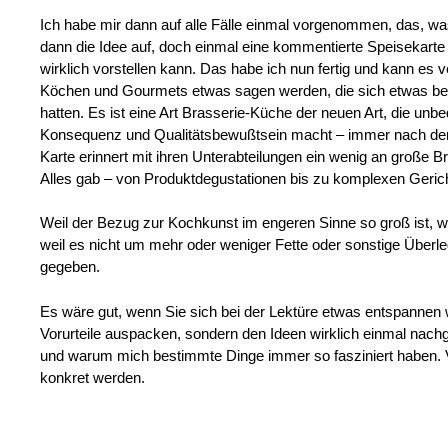
Ich habe mir dann auf alle Fälle einmal vorgenommen, das, w
dann die Idee auf, doch einmal eine kommentierte Speisekart
wirklich vorstellen kann. Das habe ich nun fertig und kann es 
Köchen und Gourmets etwas sagen werden, die sich etwas b
hatten. Es ist eine Art Brasserie-Küche der neuen Art, die un
Konsequenz und Qualitätsbewußtsein macht – immer nach dem
Karte erinnert mit ihren Unterabteilungen ein wenig an große B
Alles gab – von Produktdegustationen bis zu komplexen Geric
Weil der Bezug zur Kochkunst im engeren Sinne so groß ist, w
weil es nicht um mehr oder weniger Fette oder sonstige 
gegeben.
Es wäre gut, wenn Sie sich bei der Lektüre etwas entspannen
Vorurteile auspacken, sondern den Ideen wirklich einmal nachg
und warum mich bestimmte Dinge immer so fasziniert haben. Vi
konkret werden.