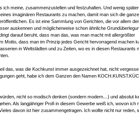
as ich meine, zusammenzustellen und festzuhalten. Und wenig späte
e eines imaginären Restaurants zu machen, damit man sich die ganz
veröffentlichen. Es ist eine Sammlung von Gerichten, die vor allem de
esser auskennen und möglicherweise schon ähnliche Grundüberlegu
bedingt darauf beruht, dass man das, was man macht mit allergrößter
 Motto, dass man im Prinzip jedes Gericht hervorragend machen k
rasserien in Weltstädten und zu Zeiten, wo es in diesen Restaurants 
hten.
eil das, was die Kochkunst immer ausgezeichnet hat, nicht vergesse
Überlegungen geht, habe ich dem Ganzen den Namen KOCH.KUNST.KÜ
 würden, nicht so modisch denken (sondern modern…) und absolut kei
ehen. Als langjähriger Profi in diesem Gewerbe weiß ich, wovon ich 
eles davon ist hier zusammengetragen. Ich wollte nicht nur reden, 