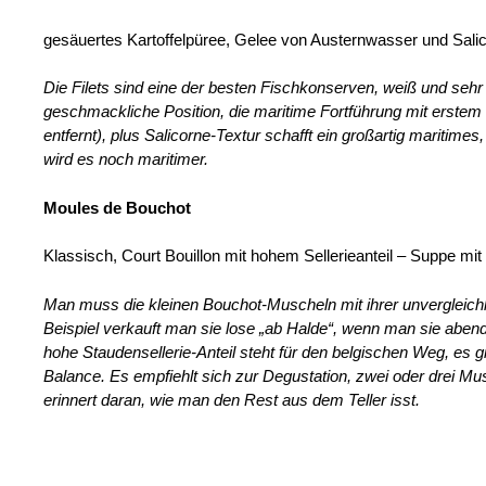
gesäuertes Kartoffelpüree, Gelee von Austernwasser und Sali
Die Filets sind eine der besten Fischkonserven, weiß und se
geschmackliche Position, die maritime Fortführung mit erste
entfernt), plus Salicorne-Textur schafft ein großartig maritim
wird es noch maritimer.
Moules de Bouchot
Klassisch, Court Bouillon mit hohem Sellerieanteil – Suppe mi
Man muss die kleinen Bouchot-Muscheln mit ihrer unvergleichl
Beispiel verkauft man sie lose „ab Halde“, wenn man sie abend
hohe Staudensellerie-Anteil steht für den belgischen Weg, es g
Balance. Es empfiehlt sich zur Degustation, zwei oder drei Mu
erinnert daran, wie man den Rest aus dem Teller isst.