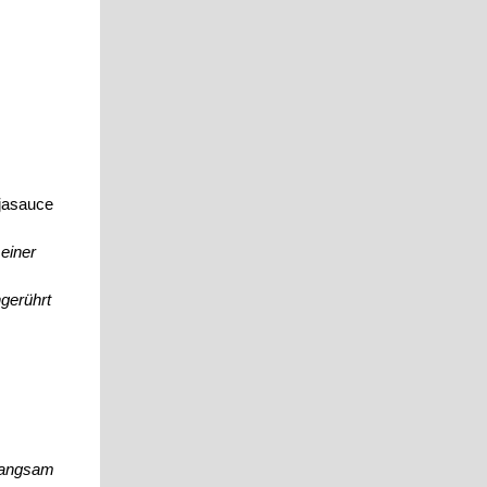
ojasauce
einer
gerührt
 langsam