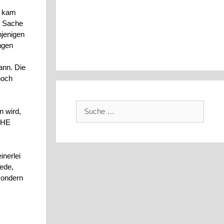
r kam
e Sache
njenigen
ngen
ann. Die
noch
Suche
n wird,
nach:
CHE
nerlei
rede,
sondern