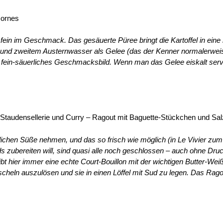
cornes
hr fein im Geschmack. Das
gesäuerte Püree bringt die Kartoffel in eine
m und zweitem Austernwasser als Gelee (das der Kenner normalerwei
es, fein-säuerliches Geschmacksbild. Wenn man das Gelee eiskalt servi
t Staudensellerie und Curry – Ragout mit Baguette-Stückchen und Sal
ichen Süße nehmen, und das so frisch wie möglich (in Le Vivier zum
s zubereiten will, sind quasi alle noch geschlossen – auch ohne Druc
ibt hier immer eine echte
Court-Bouillon mit der wichtigen Butter-Wei
scheln auszulösen und sie in einen Löffel mit Sud zu legen. Das Rago