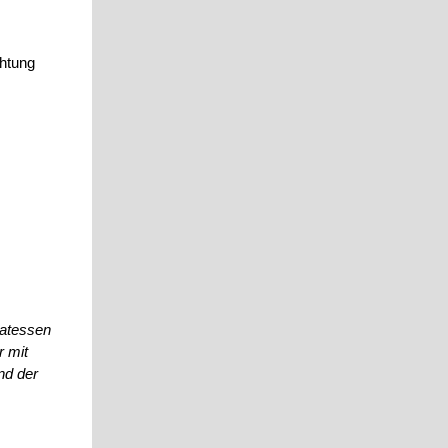
chtung
katessen
r mit
nd der