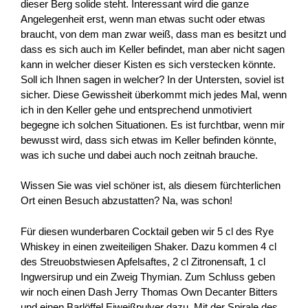
dieser Berg solide steht. Interessant wird die ganze
Angelegenheit erst, wenn man etwas sucht oder etwas
braucht, von dem man zwar weiß, dass man es besitzt und
dass es sich auch im Keller befindet, man aber nicht sagen
kann in welcher dieser Kisten es sich verstecken könnte.
Soll ich Ihnen sagen in welcher? In der Untersten, soviel ist
sicher. Diese Gewissheit überkommt mich jedes Mal, wenn
ich in den Keller gehe und entsprechend unmotiviert
begegne ich solchen Situationen. Es ist furchtbar, wenn mir
bewusst wird, dass sich etwas im Keller befinden könnte,
was ich suche und dabei auch noch zeitnah brauche.
Wissen Sie was viel schöner ist, als diesem fürchterlichen
Ort einen Besuch abzustatten? Na, was schon!
Für diesen wunderbaren Cocktail geben wir 5 cl des Rye
Whiskey in einen zweiteiligen Shaker. Dazu kommen 4 cl
des Streuobstwiesen Apfelsaftes, 2 cl Zitronensaft, 1 cl
Ingwersirup und ein Zweig Thymian. Zum Schluss geben
wir noch einen Dash Jerry Thomas Own Decanter Bitters
und einen Barlöffel Eiweißpulver dazu. Mit der Spirale des