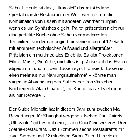
Schnitt. Heute ist das „Ultraviolet“ das mit Abstand
spektakulärste Restaurant der Welt, wenn es um die
Kombination von Essen mit anderen Wahrnehmungen,
wenn es um Synästhesie geht. Pairet präsentiert nicht nur
eine perfekte Küche ohne Scheu vor modernsten
Techniken, sondern arrangiert für seine maximal 12 Gäste
mit enormem technischen Aufwand und allergrößter
Präzision ein multimediales Erlebnis. Es gibt Projektionen,
Filme, Musik, Gerüche, und alles ist präzise auf das Essen
abgestimmt und mit dem Essen synchronisiert. „Essen ist
eben mehr als nur Nahrungsaufnahme“ – könnte man
sagen, in Abwandlung des Satzes der französischen
Kochlegende Alain Chapel („Die Küche, das ist viel mehr
als nur Rezepte“).
Der Guide Michelin hat in diesem Jahr zum zweiten Mal
Bewertungen für Shanghai vergeben. Neben Paul Pairets
„Ultraviolet“ gibt es mit dem „T’ang Court“ ein weiteres Drei-
Sterne-Restaurant. Dazu kommen sechs Restaurants mit
zwei Sternen und 22 mit einem Stern. Zum „Ultraviolet“