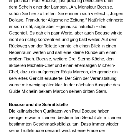
er plötzlich: Paul Bocuse, just prächtig beleuchtet unter
dem Schein einer der Lampen. „Ah, Monsieur Bocuse,
schön Sie hier zu treffen, Sie erinnern sich vielleicht, Jürgen
Dollase, Frankfurter Allgemeine Zeitung.“ Natürlich erinnerte
er sich nicht, sagte aber – genau so natürlich – das
Gegenteil. Es gab ein paar Worte, aber auch Bocuse wirkte
nicht so richtig konzentriert und ging bald weiter. Auf dem
Rückweg von der Toilette konnte ich einen Blick in einen
Nebenraum werfen und sah eine kleine Runde um einen
großen Tisch. Bocuse, weitere Drei Sterne-Köche, den
aktuellen Michelin-Chef und einen ehemaligen Michelin-
Chef, dazu ein aufgeregter Régis Marcon, der gerade ein
serviertes Gericht erläuterte. Der Sinn der Veranstaltung
wurde mir wenig später klar. In der nächsten Ausgabe des
Guide Michelin bekam Marcon seinen dritten Stern.
Bocuse und die Schnittstelle
Die kulinarischen Qualitäten von Paul Bocuse haben
weniger etwas mit einem bestimmten Gericht als mit einem
bestimmten Geschmacksbild zu tun. Dass immer wieder
seine Trüffelsuppe genannt wird, ist eine Frage der