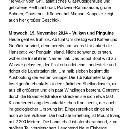
“Teryaki“ vom Grill, asiatisches Glasnudelgemüse und
gebratene Perlhuhnbrust, Portwein-Rahmsauce, grüne
Bohnen, Couscous. Küchenchef Michael Kappeler zeigt
auch hier großes Geschick.
Mittwoch, 19. November 2014 – Vulkan und Pinguine
Heute geht es früh los. Ab fünf Uhr dreißig wird Kaffee und
Gebäck serviert, denn bereits um sechs Uhr ankert die
Hanseatic vor Penguin Island. Nicht schwer zu erraten,
woher die Insel ihren Namen hat. Das Scout Boot wird zu
Wasser gelassen, der Pilot erkundet eine Landestelle und
richtet die Landstation ein. Um halb sieben beginnt die
Ausbootung der ersten Gruppe. Die 1,6 Kilometer lange
Insel gehört ebenfalls zu den südlichen Shetlandinseln, die
aus elf größeren und ein paar Winzlingen besteht. Getrennt
durch die Bransfieldstraße erstrecken sie sich etwa 500
Kilometer entlang des antarktischen Kontinents, der auch
ihr geologischer Ursprung ist. Eingesprenkelt einige teils
noch aktive Vulkane. Die höchste Erhebung ist Mount Irving
mit 2.300 Metern. Die Landschaft ist atemberaubend, zum
größten Teil vergletschert. Leuchtend blaue Eisberge