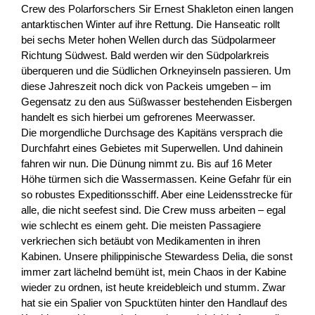
Crew des Polarforschers Sir Ernest Shakleton einen langen
antarktischen Winter auf ihre Rettung. Die Hanseatic rollt
bei sechs Meter hohen Wellen durch das Südpolarmeer
Richtung Südwest. Bald werden wir den Südpolarkreis
überqueren und die Südlichen Orkneyinseln passieren. Um
diese Jahreszeit noch dick von Packeis umgeben – im
Gegensatz zu den aus Süßwasser bestehenden Eisbergen
handelt es sich hierbei um gefrorenes Meerwasser.
Die morgendliche Durchsage des Kapitäns versprach die
Durchfahrt eines Gebietes mit Superwellen. Und dahinein
fahren wir nun. Die Dünung nimmt zu. Bis auf 16 Meter
Höhe türmen sich die Wassermassen. Keine Gefahr für ein
so robustes Expeditionsschiff. Aber eine Leidensstrecke für
alle, die nicht seefest sind. Die Crew muss arbeiten – egal
wie schlecht es einem geht. Die meisten Passagiere
verkriechen sich betäubt von Medikamenten in ihren
Kabinen. Unsere philippinische Stewardess Delia, die sonst
immer zart lächelnd bemüht ist, mein Chaos in der Kabine
wieder zu ordnen, ist heute kreidebleich und stumm. Zwar
hat sie ein Spalier von Spucktüten hinter den Handlauf des