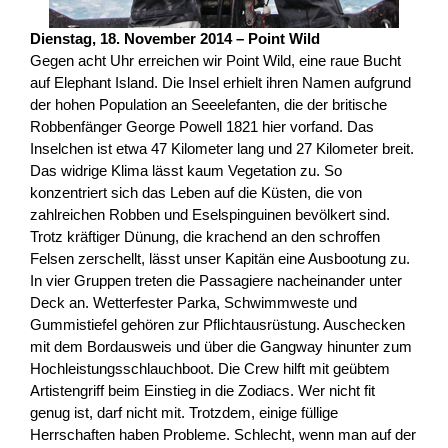
Dienstag, 18. November 2014 – Point Wild
Gegen acht Uhr erreichen wir Point Wild, eine raue Bucht
auf Elephant Island. Die Insel erhielt ihren Namen aufgrund
der hohen Population an Seeelefanten, die der britische
Robbenfänger George Powell 1821 hier vorfand. Das
Inselchen ist etwa 47 Kilometer lang und 27 Kilometer breit.
Das widrige Klima lässt kaum Vegetation zu. So
konzentriert sich das Leben auf die Küsten, die von
zahlreichen Robben und Eselspinguinen bevölkert sind.
Trotz kräftiger Dünung, die krachend an den schroffen
Felsen zerschellt, lässt unser Kapitän eine Ausbootung zu.
In vier Gruppen treten die Passagiere nacheinander unter
Deck an. Wetterfester Parka, Schwimmweste und
Gummistiefel gehören zur Pflichtausrüstung. Auschecken
mit dem Bordausweis und über die Gangway hinunter zum
Hochleistungsschlauchboot. Die Crew hilft mit geübtem
Artistengriff beim Einstieg in die Zodiacs. Wer nicht fit
genug ist, darf nicht mit. Trotzdem, einige füllige
Herrschaften haben Probleme. Schlecht, wenn man auf der