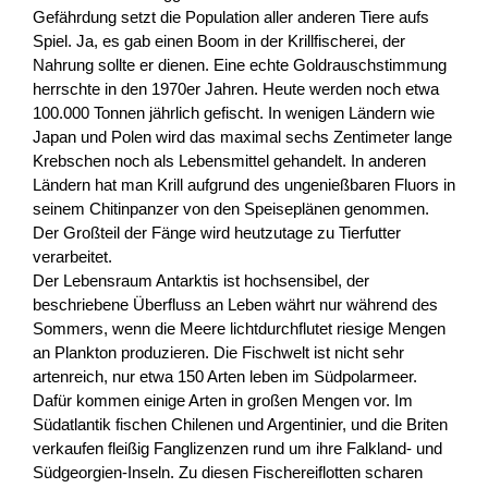
Gefährdung setzt die Population aller anderen Tiere aufs
Spiel. Ja, es gab einen Boom in der Krillfischerei, der
Nahrung sollte er dienen. Eine echte Goldrauschstimmung
herrschte in den 1970er Jahren. Heute werden noch etwa
100.000 Tonnen jährlich gefischt. In wenigen Ländern wie
Japan und Polen wird das maximal sechs Zentimeter lange
Krebschen noch als Lebensmittel gehandelt. In anderen
Ländern hat man Krill aufgrund des ungenießbaren Fluors in
seinem Chitinpanzer von den Speiseplänen genommen.
Der Großteil der Fänge wird heutzutage zu Tierfutter
verarbeitet.
Der Lebensraum Antarktis ist hochsensibel, der
beschriebene Überfluss an Leben währt nur während des
Sommers, wenn die Meere lichtdurchflutet riesige Mengen
an Plankton produzieren. Die Fischwelt ist nicht sehr
artenreich, nur etwa 150 Arten leben im Südpolarmeer.
Dafür kommen einige Arten in großen Mengen vor. Im
Südatlantik fischen Chilenen und Argentinier, und die Briten
verkaufen fleißig Fanglizenzen rund um ihre Falkland- und
Südgeorgien-Inseln. Zu diesen Fischereiflotten scharen