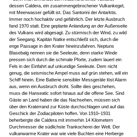
dessen Caldera, ein zusammengebrochener Vulkankegel,
mit Meerwasser gefüllt ist. Das Santorini der Antarktis.
Immer noch hochaktiv und gefährlich. Der letzte Ausbruch
fand 1970 statt. Eine geplante Anlandung an der Außenseite
des Vulkans wird abgesagt. Zu stürmisch der Wind, zu wild
der Seegang. Kapitän Natke entschließt sich, durch die
enge Passage in den Krater hineinzufahren. Neptuns
Blasebalg nennen sie die Seeleute, denn starke Winde
pressen sich durch die schmale Pforte, zudem lauert ein
Fels in der Einfahrt auf unkundige Seeleute. Dem nicht
genug, die seismische Ampel muss auf grün stehen, will ein
Schiff hinein. Eine Batterie sensibler Messgeräte löst Alarm
aus, wenn ein Ausbruch droht. Sollte dies geschehen,
muss die Hanseatic sofort hinaus auf die offene See. Sind
Gäste an Land haben die das Nachsehen, müssen sich
über den Kraterrand zur Küste durchschlagen und auf das
Geschick der Zodiacpiloten hoffen. Von 1910–1931
beherbergte die Caldera mit immerhin 14 Kilometern
Durchmesser die südlichste Trankocherei der Welt. Der
vulkanwarme Krater war wie viele Buchten eine Herberge