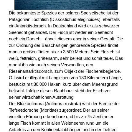
Die bekannteste Spezies der polaren Speisefische ist der
Patagonian Toothfish (Dissostichus eleginoides), ebenfalls
ein Antarktisdorsch. In Deutschland wird er als schwarzer
Seehecht gehandelt. Der Fisch ist weder ein Seehecht
noch ein Dorsch – ähnelt diesem aber in seiner Gestalt. Die
zur Ordnung der Barschartigen gehörende Spezies findet
man in großen Tiefen bis zu 3.500 Metern. Sein Fleisch ist
weiß, fettreich, grätenarm, sehr beliebt und somit teuer. Das
macht ihn wie auch seinen Verwandten, den
Riesenantarktisdorsch, zum Objekt der Fischereibegierde.
Oft wird er illegal mit Langleinen von 130 Kilometern Länge,
bestückt mit 30.000 Haken, kurz über dem Meeresgrund
befischt. Infolge dieses Raubbaus steht der Fisch vor
seiner wirtschaftlichen Ausrottung.
Der Blue antimora (Antimora rostrata) wird der Familie der
Tiefseedorsche (Moridae) zugeordnet. Der an seiner
violetten Färbung erkennbare und bis zu 75 Zentimeter
lange Fisch kommt in allen Weltmeeren rund um die
Antarktis an den Kontinentalabhängen und in der Tiefsee