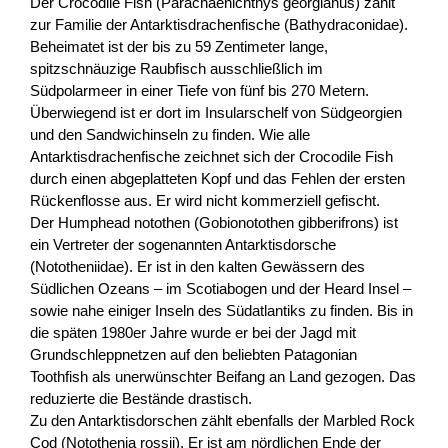
Der Crocodile Fish (Parachaenichthys georgianus) zählt
zur Familie der Antarktisdrachenfische (Bathydraconidae).
Beheimatet ist der bis zu 59 Zentimeter lange,
spitzschnäuzige Raubfisch ausschließlich im
Südpolarmeer in einer Tiefe von fünf bis 270 Metern.
Überwiegend ist er dort im Insularschelf von Südgeorgien
und den Sandwichinseln zu finden. Wie alle
Antarktisdrachenfische zeichnet sich der Crocodile Fish
durch einen abgeplatteten Kopf und das Fehlen der ersten
Rückenflosse aus. Er wird nicht kommerziell gefischt.
Der Humphead notothen (Gobionotothen gibberifrons) ist
ein Vertreter der sogenannten Antarktisdorsche
(Nototheniidae). Er ist in den kalten Gewässern des
Südlichen Ozeans – im Scotiabogen und der Heard Insel –
sowie nahe einiger Inseln des Südatlantiks zu finden. Bis in
die späten 1980er Jahre wurde er bei der Jagd mit
Grundschleppnetzen auf den beliebten Patagonian
Toothfish als unerwünschter Beifang an Land gezogen. Das
reduzierte die Bestände drastisch.
Zu den Antarktisdorschen zählt ebenfalls der Marbled Rock
Cod (Notothenia rossii). Er ist am nördlichen Ende der