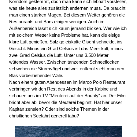
Korridors geklemmt, doch man kann sich lebhaft vorstellen,
was sie heute alles zusätzlich entfernen muss. Da braucht
man einen starken Magen. Bei diesem Wetter gehören die
Restaurants und Bars einigen wenigen. Auch im
Außenbereich lässt sich kaum jemand blicken. Wer wie ich
mit solchem Wetter keine Probleme hat, kann die eisige
klare Luft genießen. Salzige eiskalte Gischt schneidet ins
Gesicht. Minus ein Grad Celsius ist das Meer kalt, minus
zwei Grad Celsius die Luft. Unter uns 3.500 Meter
wütendes Wasser. Zwischen tanzenden Schneeflocken
schweben die Sturmvögel und weit entfernt sieht man den
Blas vorbeiziehender Wale.
Nach einem guten Abendessen im Marco Polo Restaurant
verbringen wir den Rest des Abends in der Kabine und
schauen uns im TV “Meuterei auf der Bounty“ an. Der Film
bricht aber ab, bevor die Meuterei beginnt. Hat hier unser
Kapitän zensiert? Oder sind solche Themen in der
christlichen Seefahrt generell tabu?