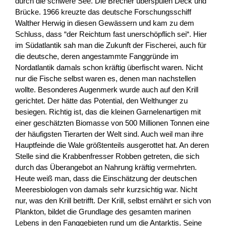
durch die schwere See. Die Brecher überspülen Deck und
Brücke. 1966 kreuzte das deutsche Forschungsschiff
Walther Herwig in diesen Gewässern und kam zu dem
Schluss, dass “der Reichtum fast unerschöpflich sei“. Hier
im Südatlantik sah man die Zukunft der Fischerei, auch für
die deutsche, deren angestammte Fanggründe im
Nordatlantik damals schon kräftig überfischt waren. Nicht
nur die Fische selbst waren es, denen man nachstellen
wollte. Besonderes Augenmerk wurde auch auf den Krill
gerichtet. Der hätte das Potential, den Welthunger zu
besiegen. Richtig ist, das die kleinen Garnelenartigen mit
einer geschätzten Biomasse von 500 Millionen Tonnen eine
der häufigsten Tierarten der Welt sind. Auch weil man ihre
Hauptfeinde die Wale größtenteils ausgerottet hat. An deren
Stelle sind die Krabbenfresser Robben getreten, die sich
durch das Überangebot an Nahrung kräftig vermehrten.
Heute weiß man, dass die Einschätzung der deutschen
Meeresbiologen von damals sehr kurzsichtig war. Nicht
nur, was den Krill betrifft. Der Krill, selbst ernährt er sich von
Plankton, bildet die Grundlage des gesamten marinen
Lebens in den Fanggebieten rund um die Antarktis. Seine