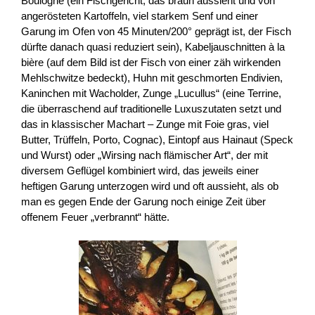
Boulogne (ein Fischgericht, das braun aussieht und von
angerösteten Kartoffeln, viel starkem Senf und einer
Garung im Ofen von 45 Minuten/200° geprägt ist, der Fisch
dürfte danach quasi reduziert sein), Kabeljauschnitten à la
bière (auf dem Bild ist der Fisch von einer zäh wirkenden
Mehlschwitze bedeckt), Huhn mit geschmorten Endivien,
Kaninchen mit Wacholder, Zunge „Lucullus“ (eine Terrine,
die überraschend auf traditionelle Luxuszutaten setzt und
das in klassischer Machart – Zunge mit Foie gras, viel
Butter, Trüffeln, Porto, Cognac), Eintopf aus Hainaut (Speck
und Wurst) oder „Wirsing nach flämischer Art“, der mit
diversem Geflügel kombiniert wird, das jeweils einer
heftigen Garung unterzogen wird und oft aussieht, als ob
man es gegen Ende der Garung noch einige Zeit über
offenem Feuer „verbrannt“ hätte.