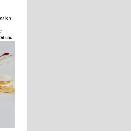
ltlich
e
tet und