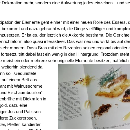
ne Dekoration mehr, sondern eine Aufwertung jedes einzelnen – und se
pation der Elemente geht einher mit einer neuen Rolle des Essers, 
it bekommt und dazu gebracht wird, die Dinge vielfältiger und komple
zusetzen. Er ist es, der letztlich die Akkorde bestimmt. Die Gericht
nrichteform also quasi interaktiver. Das war neu und wirkt bis auf de
 sehr modern. Dass Bras mit den Rezepten seinen regional orientiert
 fortsetzt, tritt dabei fast ein wenig in den Hintergrund. Trotzdem steht
e meist ein oder mehrere sehr originelle Elemente besitzen, natürlich 
 weiterhin blendend da.
ann so: „Gedünstete
ts auf einem Bett aus
ant mit Walnusscreme,
und Eischaumbouillon“,
enbrühe mit Dickmilch in
old, dazu eine
iger Jus und Patisson-
tierte Zuckererbsen,
, Pfeffer, kandierter