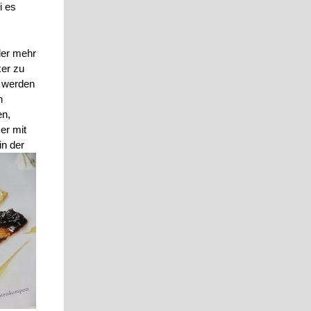
i es
der mehr
xer zu
e werden
n
en,
 er mit
in der