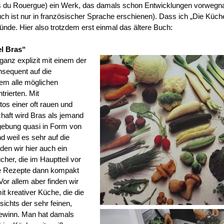
ions du Rouergue) ein Werk, das damals schon Entwicklungen vorwegn
uch ist nur in französischer Sprache erschienen). Dass ich „Die Küch
ünde. Hier also trotzdem erst einmal das ältere Buch:
el Bras“
ganz explizit mit einem der
nsequent auf die
em alle möglichen
rierten. Mit
os einer oft rauen und
aft wird Bras als jemand
gebung quasi in Form von
d weil es sehr auf die
en wir hier auch ein
cher, die im Hauptteil vor
ie Rezepte dann kompakt
Vor allem aber finden wir
t kreativer Küche, die die
sichts der sehr feinen,
Gewinn.
Man hat damals