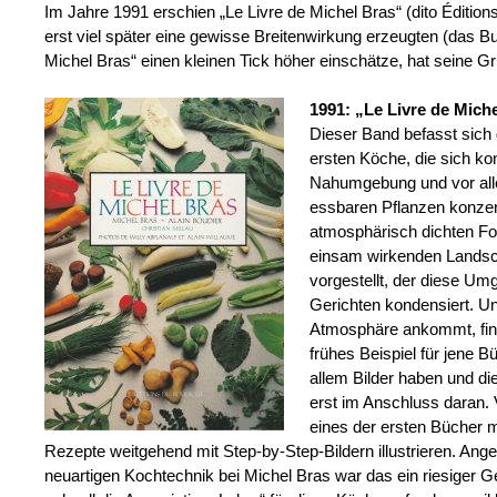
Im Jahre 1991 erschien „Le Livre de Michel Bras“ (dito Édit
erst viel später eine gewisse Breitenwirkung erzeugten (das B
Michel Bras“ einen kleinen Tick höher einschätze, hat seine Gr
1991: „Le Livre de Mich
Dieser Band befasst sich 
ersten Köche, die sich ko
Nahumgebung und vor all
essbaren Pflanzen konzent
atmosphärisch dichten Fot
einsam wirkenden Landsch
vorgestellt, der diese Um
Gerichten kondensiert. Un
Atmosphäre ankommt, find
frühes Beispiel für jene Bü
allem Bilder haben und d
erst im Anschluss daran. 
eines der ersten Bücher mi
Rezepte weitgehend mit Step-by-Step-Bildern illustrieren. Ange
neuartigen Kochtechnik bei Michel Bras war das ein riesiger 