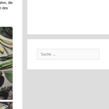
ahm, die
e des
Suche
nach: