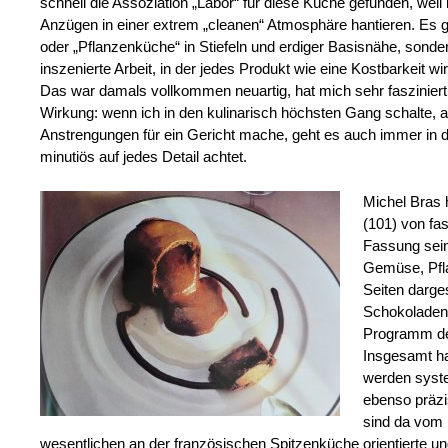
schnell die Assoziation „Labor“ für diese Küche gefunden, weil
Anzügen in einer extrem „cleanen“ Atmosphäre hantieren. Es g
oder „Pflanzenküche“ in Stiefeln und erdiger Basisnähe, sonde
inszenierte Arbeit, in der jedes Produkt wie eine Kostbarkeit w
Das war damals vollkommen neuartig, hat mich sehr fasziniert
Wirkung: wenn ich in den kulinarisch höchsten Gang schalte, 
Anstrengungen für ein Gericht mache, geht es auch immer in
minutiös auf jedes Detail achtet.
Michel Bras 
(101) von fas
Fassung sein
Gemüse, Pfla
Seiten darges
Schokoladenk
Programm de
Insgesamt ha
werden syste
ebenso präzi
sind da vom I
wesentlichen an der französischen Spitzenküche orientierte und