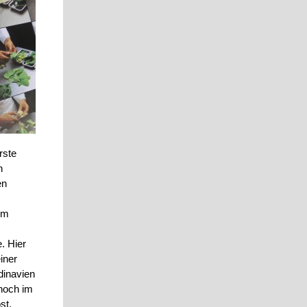
rste
n
en
um
. Hier
iner
dinavien
 noch im
st.