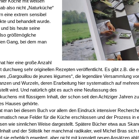
 hier Köche mit weißen
ab also nicht „Naturküche“
rn eine extrem sensibel
irkte und behandelt wurde.
 und bis heute seine
also größtmögliche
 den Gang, bei dem man
hat hier eine große Anzahl
t durchweg sehr originellen Rezepten veröffentlicht. Es gibt z.B. die e
es „Gargouillou de jeunes légumes“, die legendäre Versammlung vo
nzen und Wurzeln, deren Erarbeitung hier systematisch auf mehrer
tellt wird. Und natürlich gibt es auch eine Neufassung des
uchens mit flüssigem Inhalt, der schon seit den Achtziger Jahren z
s Hauses gehörte.
t man bei diesem Buch vor allem den Eindruck intensiver Recherche
matisch neue Felder für die Küche erschlossen und der Prozess in e
sen wie sinnlichen Weise dargestellt. Spätere Bücher etwa aus Skan
nhalt und der Stilistik her manchmal radikaler, weil Michel Bras sich
 sie erheblich erweitert, aber nicht mit komplett neuen Ansätzen ablö