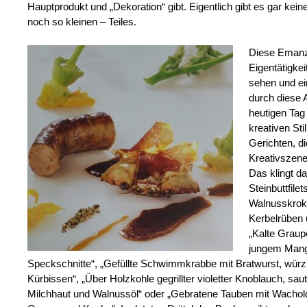
Hauptprodukt und „Dekoration“ gibt. Eigentlich gibt es gar kei
noch so kleinen – Teiles.
Diese Emanzi
Eigentätigke
sehen und ein
durch diese A
heutigen Tag
kreativen Stil
Gerichten, di
Kreativszene
Das klingt d
Steinbuttfile
Walnusskrok
Kerbelrüben 
„Kalte Graup
jungem Mang
Speckschnitte“, „Gefüllte Schwimmkrabbe mit Bratwurst, würz
Kürbissen“, „Über Holzkohle gegrillter violetter Knoblauch, sau
Milchhaut und Walnussöl“ oder „Gebratene Tauben mit Wacholder