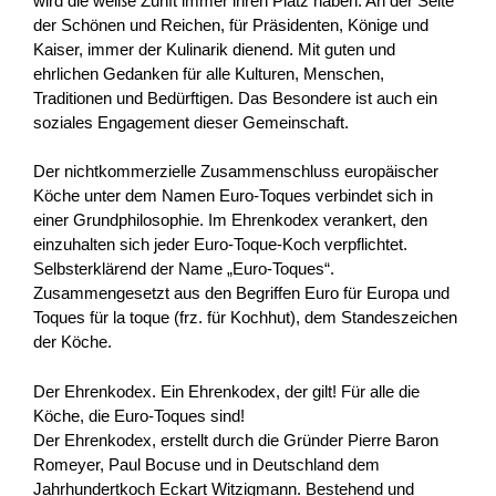
wird die weiße Zunft immer ihren Platz haben. An der Seite
der Schönen und Reichen, für Präsidenten, Könige und
Kaiser, immer der Kulinarik dienend. Mit guten und
ehrlichen Gedanken für alle Kulturen, Menschen,
Traditionen und Bedürftigen. Das Besondere ist auch ein
soziales Engagement dieser Gemeinschaft.
Der nichtkommerzielle Zusammenschluss europäischer
Köche unter dem Namen Euro-Toques verbindet sich in
einer Grundphilosophie. Im Ehrenkodex verankert, den
einzuhalten sich jeder Euro-Toque-Koch verpflichtet.
Selbsterklärend der Name „Euro-Toques“.
Zusammengesetzt aus den Begriffen Euro für Europa und
Toques für la toque (frz. für Kochhut), dem Standeszeichen
der Köche.
Der Ehrenkodex. Ein Ehrenkodex, der gilt! Für alle die
Köche, die Euro-Toques sind!
Der Ehrenkodex, erstellt durch die Gründer Pierre Baron
Romeyer, Paul Bocuse und in Deutschland dem
Jahrhundertkoch Eckart Witzigmann. Bestehend und