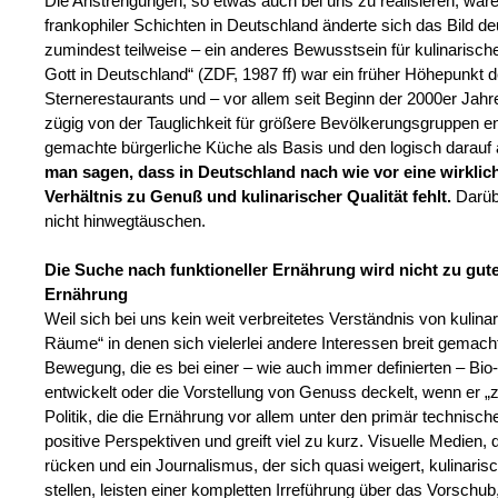
Die Anstrengungen, so etwas auch bei uns zu realisieren, ware
frankophiler Schichten in Deutschland änderte sich das Bild de
zumindest teilweise – ein anderes Bewusstsein für kulinarisc
Gott in Deutschland“ (ZDF, 1987 ff) war ein früher Höhepunkt 
Sternerestaurants und – vor allem seit Beginn der 2000er Jahre
zügig von der Tauglichkeit für größere Bevölkerungsgruppen en
gemachte bürgerliche Küche als Basis und den logisch darauf
man sagen, dass in Deutschland nach wie vor eine wirklich
Verhältnis zu Genuß und kulinarischer Qualität fehlt.
Darüb
nicht hinwegtäuschen.
Die Suche nach funktioneller Ernährung wird nicht zu gu
Ernährung
Weil sich bei uns kein weit verbreitetes Verständnis von kulinar
Räume“ in denen sich vielerlei andere Interessen breit gemacht
Bewegung, die es bei einer – wie auch immer definierten – Bio
entwickelt oder die Vorstellung von Genuss deckelt, wenn er „zu
Politik, die die Ernährung vor allem unter den primär technisc
positive Perspektiven und greift viel zu kurz. Visuelle Medien
rücken und ein Journalismus, der sich quasi weigert, kulinari
stellen, leisten einer kompletten Irreführung über das Vorschu