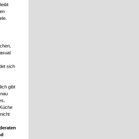
leibt
len
ele.
chen,
Casual
det sich
ich gibt
enau
es,
e Küche
nicht
deraten
nd