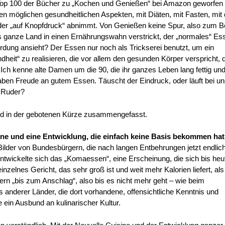
ie Top 100 der Bücher zu „Kochen und Genießen“ bei Amazon geworfen
llen möglichen gesundheitlichen Aspekten, mit Diäten, mit Fasten, mi
er „auf Knopfdruck“ abnimmt. Von Genießen keine Spur, also zum Be
das ganze Land in einen Ernährungswahn verstrickt, der „normales“ Es
rdung ansieht? Der Essen nur noch als Trickserei benutzt, um ein
heit“ zu realisieren, die vor allem den gesunden Körper verspricht, 
Ich kenne alte Damen um die 90, die ihr ganzes Leben lang fettig un
aben Freude an gutem Essen. Täuscht der Eindruck, oder läuft bei un
m Ruder?
und in der gebotenen Kürze zusammengefasst.
ine und eine Entwicklung, die einfach keine Basis bekommen hat
Bilder von Bundesbürgern, die nach langen Entbehrungen jetzt endlic
entwickelte sich das „Komaessen“, eine Erscheinung, die sich bis heu
einzelnes Gericht, das sehr groß ist und weit mehr Kalorien liefert, al
ern „bis zum Anschlag“, also bis es nicht mehr geht – wie beim
anderer Länder, die dort vorhandene, offensichtliche Kenntnis und
e ein Ausbund an kulinarischer Kultur.