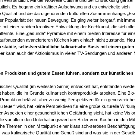
n verständlich. Mit der Nouvelle Cuisine und der Entwicklung ganzer
utlich. Es begann ein kräftiger Aufschwung und es entwickelte sich –
he Qualität und die dazu gehörenden kulturellen Zusammenhänge. „Es
der Popularität der neuen Bewegung. Es ging weiter bergauf, mit imm
 mit einer rapiden kreativen Entwicklung der Kochkunst, die sich alle
tfernte. Eine „gesunde“ Pyramide mit einem breiten Interesse für ein
 aufbauenden avancierteren Küchen kam einfach nicht zustande.
Heu
 stabile, selbstverständliche kulinarische Basis mit einem guten
er kann auch der Aktionismus in vielen TV-Sendungen und anderen
ten Produkten und gutem Essen führen, sondern zur künstlichen
ischer Qualität (im weitesten Sinne) entwickelt hat, entstanden wieder
 haben, die im Grunde kulinarisch kontraproduktiv arbeiten. Eine Bio
-Produktion belässt, aber zu wenig Perspektiven für ein genussreich
 teuer“ wird, hat keine Perspektiven für eine große kulturelle Wirkun
hen Aspekten einer gesundheitlichen Gefährdung sieht, hat keine Visio
, die vor allem den Unterhaltungswert der Bilder vom Kochen in den Mit
sche Themen in den Mittelpunkt einer klassisch-serösen Beschäftigun
b, was kulinarische Qualität und Genuß sind und was sie in der Gesell