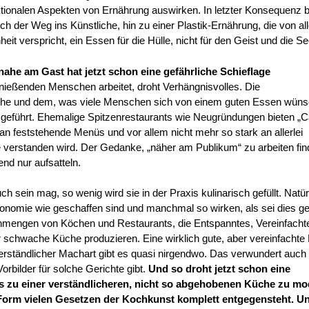
tionalen Aspekten von Ernährung auswirken. In letzter Konsequenz b
h der Weg ins Künstliche, hin zu einer Plastik-Ernährung, die von al
heit verspricht, ein Essen für die Hülle, nicht für den Geist und die Se
ahe am Gast hat jetzt schon eine gefährliche Schieflage
eßenden Menschen arbeitet, droht Verhängnisvolles. Die
üche und dem, was viele Menschen sich von einem guten Essen wüns
en geführt. Ehemalige Spitzenrestaurants wie Neugründungen bieten „
 an feststehende Menüs und vor allem nicht mehr so stark an allerlei
verstanden wird. Der Gedanke, „näher am Publikum“ zu arbeiten fin
end nur aufsatteln.
 sein mag, so wenig wird sie in der Praxis kulinarisch gefüllt. Natürl
stronomie wie geschaffen sind und manchmal so wirken, als sei dies g
Unmengen von Köchen und Restaurants, die Entspanntes, Vereinfacht
her schwache Küche produzieren. Eine wirklich gute, aber vereinfacht
nverständlicher Machart gibt es quasi nirgendwo. Das verwundert auch 
orbilder für solche Gerichte gibt.
Und so droht jetzt schon eine
s zu einer verständlicheren, nicht so abgehobenen Küche zu mo
er Form vielen Gesetzen der Kochkunst komplett entgegensteht. U