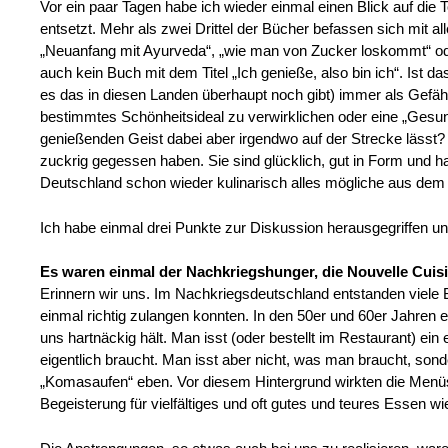
Vor ein paar Tagen habe ich wieder einmal einen Blick auf d
entsetzt. Mehr als zwei Drittel der Bücher befassen sich mit a
„Neuanfang mit Ayurveda“, „wie man von Zucker loskommt“ od
auch kein Buch mit dem Titel „Ich genieße, also bin ich“. Ist 
es das in diesen Landen überhaupt noch gibt) immer als Gefäh
bestimmtes Schönheitsideal zu verwirklichen oder eine „Gesund
genießenden Geist dabei aber irgendwo auf der Strecke lässt? 
zuckrig gegessen haben. Sie sind glücklich, gut in Form und h
Deutschland schon wieder kulinarisch alles mögliche aus de
Ich habe einmal drei Punkte zur Diskussion herausgegriffen 
Es waren einmal der Nachkriegshunger, die Nouvelle Cuis
Erinnern wir uns. Im Nachkriegsdeutschland entstanden viele 
einmal richtig zulangen konnten. In den 50er und 60er Jahren 
uns hartnäckig hält. Man isst (oder bestellt im Restaurant) ein 
eigentlich braucht. Man isst aber nicht, was man braucht, sond
„Komasaufen“ eben. Vor diesem Hintergrund wirkten die Menüs 
Begeisterung für vielfältiges und oft gutes und teures Essen wi