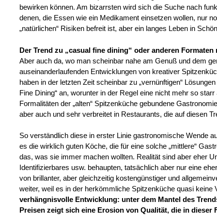
bewirken können. Am bizarrsten wird sich die Suche nach funk
denen, die Essen wie ein Medikament einsetzen wollen, nur noc
„natürlichen“ Risiken befreit ist, aber ein langes Leben in Schön
Der Trend zu „casual fine dining“ oder anderen Formaten n
Aber auch da, wo man scheinbar nahe am Genuß und dem geni
auseinanderlaufenden Entwicklungen von kreativer Spitzenk
haben in der letzten Zeit scheinbar zu „vernünftigen“ Lösung
Fine Dining“ an, worunter in der Regel eine nicht mehr so starr
Formalitäten der „alten“ Spitzenküche gebundene Gastronomie 
aber auch und sehr verbreitet in Restaurants, die auf diesen Tr
So verständlich diese in erster Linie gastronomische Wende auch
es die wirklich guten Köche, die für eine solche „mittlere“ Ga
das, was sie immer machen wollten. Realität sind aber eher 
Identifizierbares usw. behaupten, tatsächlich aber nur eine e
von brillanter, aber gleichzeitig kostengünstiger und allgemei
weiter, weil es in der herkömmliche Spitzenküche quasi keine V
verhängnisvolle Entwicklung: unter dem Mantel des Trend
Preisen zeigt sich eine Erosion von Qualität, die in dies