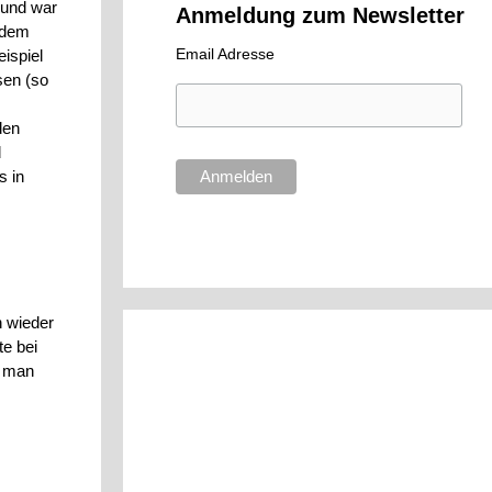
 und war
Anmeldung zum Newsletter
t dem
Email Adresse
ispiel
sen (so
den
d
s in
h wieder
te bei
s man