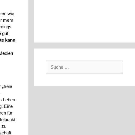
sen wie
er mehr
rdings
e gut
te kann
 Medien
Suche
nach:
 „freie
-
es Leben
g. Eine
nen für
telpunkt
g zu
schaft