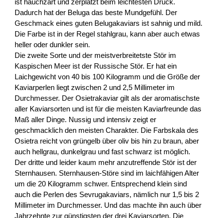
ist hauchzart und zerplatzt beim leichtesten Druck.
Dadurch hat der Beluga das beste Mundgefühl. Der
Geschmack eines guten Belugakaviars ist sahnig und mild.
Die Farbe ist in der Regel stahlgrau, kann aber auch etwas
heller oder dunkler sein.
Die zweite Sorte und der meistverbreitetste Stör im
Kaspischen Meer ist der Russische Stör. Er hat ein
Laichgewicht von 40 bis 100 Kilogramm und die Größe der
Kaviarperlen liegt zwischen 2 und 2,5 Millimeter im
Durchmesser. Der Osietrakaviar gilt als der aromatischste
aller Kaviarsorten und ist für die meisten Kaviarfreunde das
Maß aller Dinge. Nussig und intensiv zeigt er
geschmacklich den meisten Charakter. Die Farbskala des
Osietra reicht von grüngelb über oliv bis hin zu braun, aber
auch hellgrau, dunkelgrau und fast schwarz ist möglich.
Der dritte und leider kaum mehr anzutreffende Stör ist der
Sternhausen. Sternhausen-Störe sind im laichfähigen Alter
um die 20 Kilogramm schwer. Entsprechend klein sind
auch die Perlen des Sevrugakaviars, nämlich nur 1,5 bis 2
Millimeter im Durchmesser. Und das machte ihn auch über
Jahrzehnte zur günstigsten der drei Kaviarsorten. Die