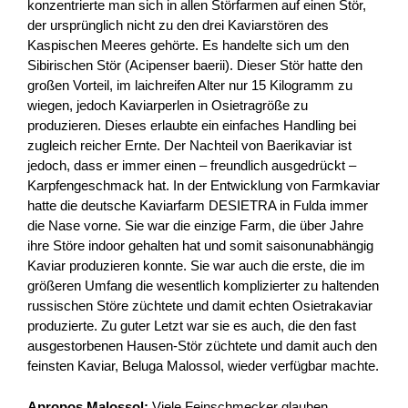
konzentrierte man sich in allen Störfarmen auf einen Stör,
der ursprünglich nicht zu den drei Kaviarstören des
Kaspischen Meeres gehörte. Es handelte sich um den
Sibirischen Stör (Acipenser baerii). Dieser Stör hatte den
großen Vorteil, im laichreifen Alter nur 15 Kilogramm zu
wiegen, jedoch Kaviarperlen in Osietragröße zu
produzieren. Dieses erlaubte ein einfaches Handling bei
zugleich reicher Ernte. Der Nachteil von Baerikaviar ist
jedoch, dass er immer einen – freundlich ausgedrückt –
Karpfengeschmack hat. In der Entwicklung von Farmkaviar
hatte die deutsche Kaviarfarm DESIETRA in Fulda immer
die Nase vorne. Sie war die einzige Farm, die über Jahre
ihre Störe indoor gehalten hat und somit saisonunabhängig
Kaviar produzieren konnte. Sie war auch die erste, die im
größeren Umfang die wesentlich komplizierter zu haltenden
russischen Störe züchtete und damit echten Osietrakaviar
produzierte. Zu guter Letzt war sie es auch, die den fast
ausgestorbenen Hausen-Stör züchtete und damit auch den
feinsten Kaviar, Beluga Malossol, wieder verfügbar machte.
Apropos Malossol:
Viele Feinschmecker glauben,