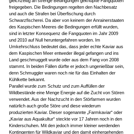
gleichzeitig an strenge Bedingungen geknüpfte Fangquoten
freigegeben. Die Bedingungen regelten den Nachbesatz
und auch die Strafen bei Überfischung durch
Schwarzfischerei. Da aber von keinem der Anrainerstaaten
des Kaspischen Meeres die Bedingungen erfüllt wurden,
sind in letzter Konsequenz die Fangquoten im Jahr 2009
und 2010 auf Null heruntergefahren worden. Im
Umkehrschluss bedeutet das, dass jeder echte Kaviar aus
dem Kaspischen Meer entweder illegal gefangen und ins
Land geschmuggelt wurde oder aus dem Fang von 2008
stammt. In beiden Fällen dürfte er jedoch ungenießbar sein,
denn Schmuggler waren noch nie für das Einhalten der
Kühlkette bekannt.
Parallel wurde zum Schutz und zum Auffüllen der
Wildbestände eine Menge Energie auf die Zucht von Stören
verwendet. Aus der Nachzucht in den Störfarmen wurden
natürlich auch große Störe und diese wiederum
produzierten Kaviar. Dieser sogenannte „Farmkaviar“ oder
„Kaviar aus Aquakultur“ steckte vor 17 Jahren noch in den
Kinderschuhen. Mit den jedoch immer kleiner werdenden
Kontingenten für Wildkaviar und den damit einhergehenden