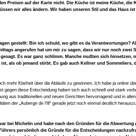
en Preisen auf der Karte nicht. Die Küche ist meine Küche, die 
müssen wir alles ändern. Wir haben unseren Stil und das Haus ist
ragen gestellt: Bin ich schuld, wo gibt es da Verantwortungen?
A
ittags angerufen hat um mir zu sagen, dass wir nur noch zwei 
s gesagt. Es war ganz schlimm. Manche mußten sich hinsetzen,
 ist, als ob jemand stirbt. Es gab auch Kellner und Sommeliers, d
h mehr Klarheit über die Abläufe zu gewinnen. Ich habe ja online übe
 gegen diese Entscheidung haben sich auch schnell und stark verbr
g aus traditionellen und neuen Gerichten hervorragend und in allen
itäten der „Auberge de l’Ill“ gerade jetzt noch einmal deutlich herauszu
h war bei Michelin und habe nach den Gründen für die Abwertung 
Führers persönlich die Gründe für die Entscheidungen nachzufr