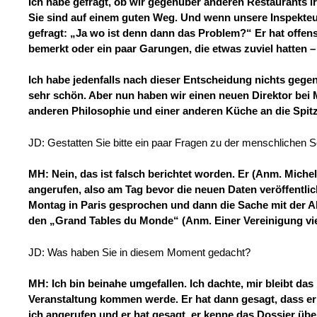
Ich habe gefragt, ob wir gegenüber anderen Restaurants i
Sie sind auf einem guten Weg. Und wenn unsere Inspekteur
gefragt: „Ja wo ist denn dann das Problem?“ Er hat offens
bemerkt oder ein paar Garungen, die etwas zuviel hatten – 
Ich habe jedenfalls nach dieser Entscheidung nichts gegen
sehr schön. Aber nun haben wir einen neuen Direktor bei Mi
anderen Philosophie und einer anderen Küche an die Spitz
JD: Gestatten Sie bitte ein paar Fragen zu der menschlichen S
MH: Nein, das ist falsch berichtet worden. Er (Anm. Mich
angerufen, also am Tag bevor die neuen Daten veröffentli
Montag in Paris gesprochen und dann die Sache mit der
den „Grand Tables du Monde“ (Anm. Einer Vereinigung viel
JD: Was haben Sie in diesem Moment gedacht?
MH: Ich bin beinahe umgefallen. Ich dachte, mir bleibt das
Veranstaltung kommen werde. Er hat dann gesagt, dass er 
ich angerufen und er hat gesagt, er kenne das Dossier übe