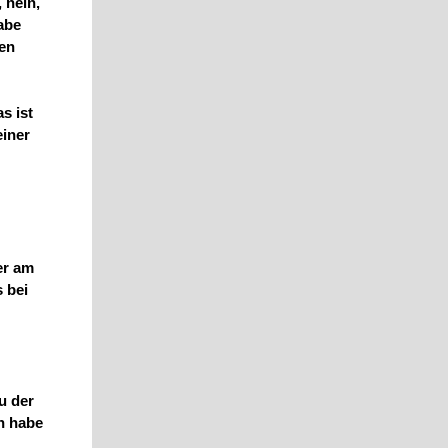
 nein,
abe
cen
s ist
einer
er am
 bei
u der
n habe