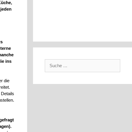
Küche,
 jeden
ls
Sterne
 manche
ie ins
Suche
nach:
r die
eitet.
 Details
stellen.
gefragt
agen).