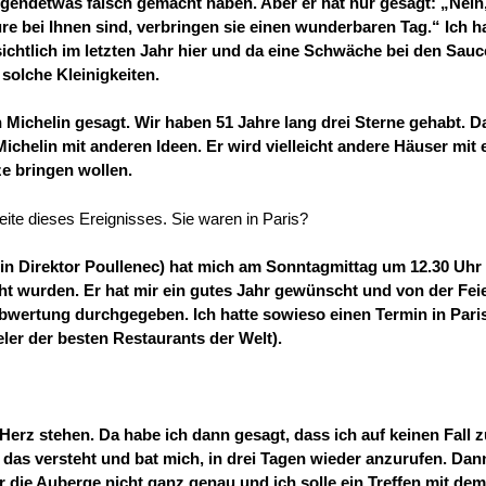
rgendetwas falsch gemacht haben. Aber er hat nur gesagt: „Nein,
e bei Ihnen sind, verbringen sie einen wunderbaren Tag.“ Ich h
ichtlich im letzten Jahr hier und da eine Schwäche bei den Sau
solche Kleinigkeiten.
 Michelin gesagt. Wir haben 51 Jahre lang drei Sterne gehabt. Da
chelin mit anderen Ideen. Er wird vielleicht andere Häuser mit 
e bringen wollen.
eite dieses Ereignisses. Sie waren in Paris?
elin Direktor Poullenec) hat mich am Sonntagmittag um 12.30 Uhr
cht wurden. Er hat mir ein gutes Jahr gewünscht und von der Fei
 Abwertung
durchgegeben. Ich hatte sowieso einen Termin in Paris
er der besten Restaurants der Welt).
 Herz stehen. Da habe ich dann gesagt, dass ich auf keinen Fall z
das versteht und bat mich, in drei Tagen wieder anzurufen. Dan
r die Auberge nicht ganz genau und ich solle ein Treffen mit dem