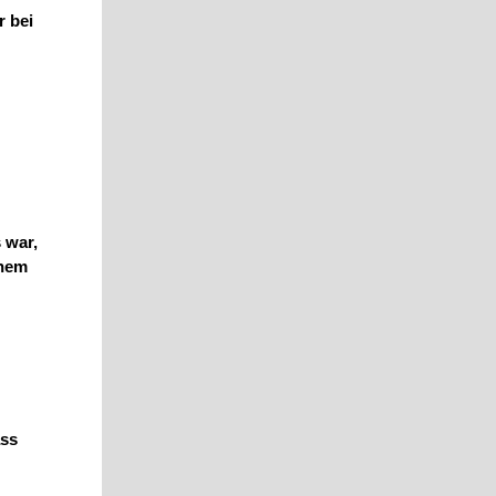
r bei
 war,
inem
ass