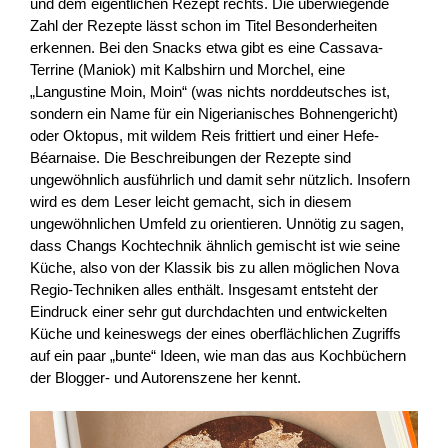
und dem eigentlichen Rezept rechts. Die überwiegende
Zahl der Rezepte lässt schon im Titel Besonderheiten
erkennen. Bei den Snacks etwa gibt es eine Cassava-
Terrine (Maniok) mit Kalbshirn und Morchel, eine
„Langustine Moin, Moin“ (was nichts norddeutsches ist,
sondern ein Name für ein Nigerianisches Bohnengericht)
oder Oktopus, mit wildem Reis frittiert und einer Hefe-
Béarnaise. Die Beschreibungen der Rezepte sind
ungewöhnlich ausführlich und damit sehr nützlich. Insofern
wird es dem Leser leicht gemacht, sich in diesem
ungewöhnlichen Umfeld zu orientieren. Unnötig zu sagen,
dass Changs Kochtechnik ähnlich gemischt ist wie seine
Küche, also von der Klassik bis zu allen möglichen Nova
Regio-Techniken alles enthält. Insgesamt entsteht der
Eindruck einer sehr gut durchdachten und entwickelten
Küche und keineswegs der eines oberflächlichen Zugriffs
auf ein paar „bunte“ Ideen, wie man das aus Kochbüchern
der Blogger- und Autorenszene her kennt.