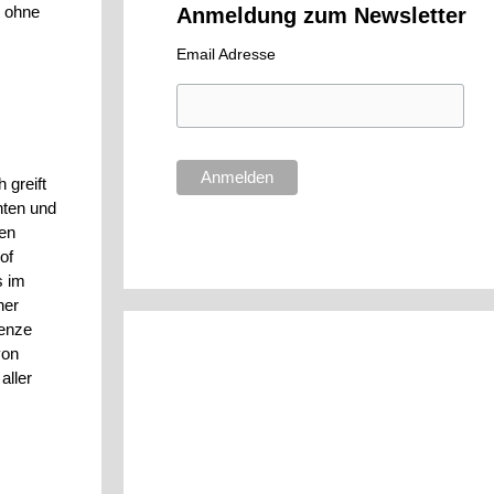
t ohne
Anmeldung zum Newsletter
Email Adresse
 greift
hten und
ben
of
s im
ner
renze
von
aller