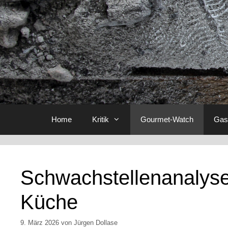
Home
Kritik
Gourmet-Watch
Gas
Schwachstellenanalyse
Küche
9. März 2026
von
Jürgen Dollase