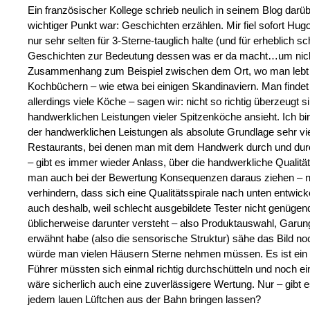
Ein französischer Kollege schrieb neulich in seinem Blog d
wichtiger Punkt war: Geschichten erzählen. Mir fiel sofort Hugo 
nur sehr selten für 3-Sterne-tauglich halte (und für erheblich sc
Geschichten zur Bedeutung dessen was er da macht…um nicht z
Zusammenhang zum Beispiel zwischen dem Ort, wo man lebt un
Kochbüchern – wie etwa bei einigen Skandinaviern. Man findet
allerdings viele Köche – sagen wir: nicht so richtig überzeugt
handwerklichen Leistungen vieler Spitzenköche ansieht. Ich b
der handwerklichen Leistungen als absolute Grundlage sehr vie
Restaurants, bei denen man mit dem Handwerk durch und durch
– gibt es immer wieder Anlass, über die handwerkliche Qualit
man auch bei der Bewertung Konsequenzen daraus ziehen – ni
verhindern, dass sich eine Qualitätsspirale nach unten entwic
auch deshalb, weil schlecht ausgebildete Tester nicht genügen
üblicherweise darunter versteht – also Produktauswahl, Garu
erwähnt habe (also die sensorische Struktur) sähe das Bild n
würde man vielen Häusern Sterne nehmen müssen. Es ist ein w
Führer müssten sich einmal richtig durchschütteln und noch ei
wäre sicherlich auch eine zuverlässigere Wertung. Nur – gibt 
jedem lauen Lüftchen aus der Bahn bringen lassen?