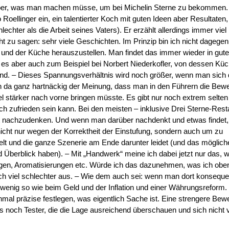
arüber, was man machen müsse, um bei Michelin Sterne zu bekommen.
Roellinger ein, ein talentierter Koch mit guten Ideen aber Resultaten, 
hlechter als die Arbeit seines Vaters). Er erzählt allerdings immer viel
u sagen: sehr viele Geschichten. Im Prinzip bin ich nicht dagegen
d der Küche herauszustellen. Man findet das immer wieder in gut
 es aber auch zum Beispiel bei Norbert Niederkofler, von dessen Kü
 sind. – Dieses Spannungsverhältnis wird noch größer, wenn man sich 
in da ganz hartnäckig der Meinung, dass man in den Führern die Bew
l stärker nach vorne bringen müsste. Es gibt nur noch extrem selten
 zufrieden sein kann. Bei den meisten – inklusive Drei Sterne-Rest
ät nachzudenken. Und wenn man darüber nachdenkt und etwas findet, 
cht nur wegen der Korrektheit der Einstufung, sondern auch um zu
kelt und die ganze Szenerie am Ende darunter leidet (und das möglic
d Überblick haben). – Mit „Handwerk“ meine ich dabei jetzt nur das,
ngen, Aromatisierungen etc. Würde ich das dazunehmen, was ich obe
och viel schlechter aus. – Wie dem auch sei: wenn man dort konseque
enig so wie beim Geld und der Inflation und einer Währungsreform.
nmal präzise festlegen, was eigentlich Sache ist. Eine strengere Bew
es noch Tester, die die Lage ausreichend überschauen und sich nicht 