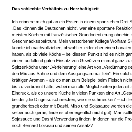
Das schlechte Verhältnis zu Herzhaftigkeit
Ich erinnere mich gut an ein Essen in einem spanischen Drei 
„Das können die Deutschen nicht“, war eine spontane Reaktion 
meisten Köchen mit französischer Grundorientierung ohnehin 
Geschmacksspektrum. Mein verstorbener Kollege Wolfram Sie
konnte ich nachvollziehen, obwohl er leider eher einen banale
haben, als ob viele Köche – bei diesem Punkt sind es nicht gan
einem auffallend guten Einsatz von Gewürzen einmal ganz zu
Spitzenköche unter „Verfeinerung“ eine Art von „Verdünnung 
den Mix aus Sahne und dem Ausgangsaroma „fein“. Ein solcher 
kräftigen Aromen – als ob man zum Beispiel beim Fleisch nich
bis zu verbrannt hätte, wobei man alle Möglichkeiten jederze
Eindruck, als ob unsere Küche in vielen Punkten eine Art „Ge
bei der „die Dinge so schmecken, wie sie schmecken“ – ich lieb
grundberieselt oder mit Dashi, Miso und Sojasauce werden di
selber auch gerne, finde es aber eigentlich nicht gut). Man so
Sojasauce und Dashi Verwendung finden. In denen nur die Pr
noch Bernard Loiseau und seinen Ansatz?