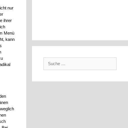
icht nur
er
e ihrer
ich
nem Menü
ht, kann
s
n
zu
Suche
adikal
nach:
rden
pänen
eweglich
chen
sch
 Bei