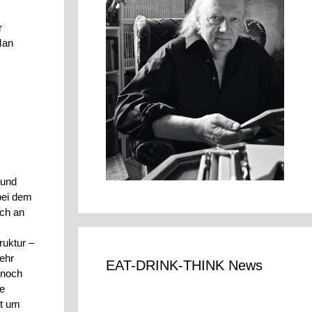
r
Man
 und
bei dem
ich an
ruktur –
ehr
EAT-DRINK-THINK News
 noch
te
ht um