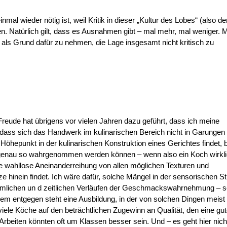
 einmal wieder nötig ist, weil Kritik in dieser „Kultur des Lobes“ (also de
n. Natürlich gilt, dass es Ausnahmen gibt – mal mehr, mal weniger. 
n als Grund dafür zu nehmen, die Lage insgesamt nicht kritisch zu
Freude hat übrigens vor vielen Jahren dazu geführt, dass ich meine
 dass sich das Handwerk im kulinarischen Bereich nicht in Garungen
Höhepunkt in der kulinarischen Konstruktion eines Gerichtes findet, 
h genau so wahrgenommen werden können – wenn also ein Koch wirkl
e wahllose Aneinanderreihung von allen möglichen Texturen und
e hinein findet. Ich wäre dafür, solche Mängel in der sensorischen St
räumlichen un d zeitlichen Verläufen der Geschmackswahrnehmung – s
em entgegen steht eine Ausbildung, in der von solchen Dingen meist
 viele Köche auf den beträchtlichen Zugewinn an Qualität, den eine gu
e Arbeiten könnten oft um Klassen besser sein. Und – es geht hier nic