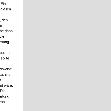
 Ein
die ich
, den
en
che dann
die
ertung
aurants
sollte
herweise
 was man
n
nt wäre,
 Die
ertung
von