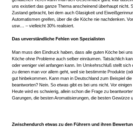
uns existiert das ganze Thema anscheinend überhaupt nicht. S
Zustand gebracht, bei dem auch Glasigkeit und Eiweißgerinnung i
Automatismen greifen, über die die Köche nie nachdenken. Von
usw… – vielleicht 30% realisiert.
Das unverständliche Fehlen von Spezialisten
Man muss den Eindruck haben, dass alle guten Köche bei uns G
Köche ohne Probleme auch selber einräumen. Tatsächlich kann
oder weniger viel anfangen kann. Im Umkehrschluß stellt sich d
zu denen man vor allem geht, weil sie bestimmte Produkte (od
gut hinbekommen. Kann man in Deutschland zum Beispiel die F
beantworten? Nein. So etwas gibt es bei uns nicht. Vor einige
Heute wird es schwierig, allein schon die Frage zu beantwort
Garungen, die besten Aromatisierungen, die besten Gewürze usw.
Zwischendurch etwas zu den Führern und ihren Bewertun