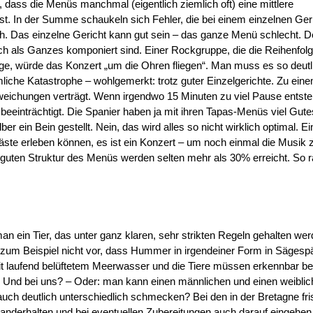
 dass die Menüs manchmal (eigentlich ziemlich oft) eine mittlere
 ist. In der Summe schaukeln sich Fehler, die bei einem einzelnen Ger
h. Das einzelne Gericht kann gut sein – das ganze Menü schlecht. D
ich als Ganzes komponiert sind. Einer Rockgruppe, die die Reihenfolg
ge, würde das Konzert „um die Ohren fliegen“. Man muss es so deutl
emliche Katastrophe – wohlgemerkt: trotz guter Einzelgerichte. Zu ei
bweichungen verträgt. Wenn irgendwo 15 Minuten zu viel Pause entste
eeinträchtigt. Die Spanier haben ja mit ihren Tapas-Menüs viel Gute
 ein Bein gestellt. Nein, das wird alles so nicht wirklich optimal. Ei
 Gäste erleben können, es ist ein Konzert – um noch einmal die Musik 
uten Struktur des Menüs werden selten mehr als 30% erreicht. So r
ein Tier, das unter ganz klaren, sehr strikten Regeln gehalten we
zum Beispiel nicht vor, dass Hummer in irgendeiner Form in Säges
it laufend belüftetem Meerwasser und die Tiere müssen erkennbar b
). Und bei uns? – Oder: man kann einen männlichen und einen weibli
uch deutlich unterschiedlich schmecken? Bei den in der Bretagne fri
derhalten und bei eventuellen Zubereitungen auch darauf eingehen.