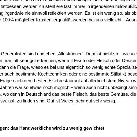
tattdessen werden Krustentiere fast immer in irgendeinen mild-süßli
rgendwie nie sinnvoll reflektiert werden. Es ist ein wenig so, als ob
 100% möglicher Krustentierqualität werden bei uns vielleicht – Au
eneralisten sind und eben „Alleskönner“. Dem ist nicht so – wie vie
 man oft sehr gut erkennen, wer mit Fisch oder Fleisch oder Desse
ann die Frage, wieso es bei uns eigentlich so wenig echte Spezialiste
er auch bestimmte Kochtechniken oder eine bestimmte Stilistik) bes
rage nach dem besten Fischrestaurant auf allerhöchstem Niveau wi
n Jahren war so etwas noch möglich – wenn auch nicht unbedingt sinnv
en, wo denn in Deutschland das beste Fleisch, das beste Gemüse, die
 usf. zu finden sind. Gut ist Vieles, sehr gut sehr wenig.
gen: das Handwerkliche wird zu wenig gewichtet