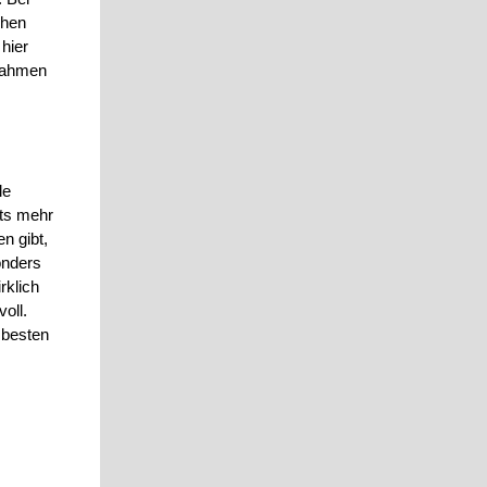
chen
 hier
snahmen
le
rts mehr
n gibt,
onders
rklich
oll.
 besten