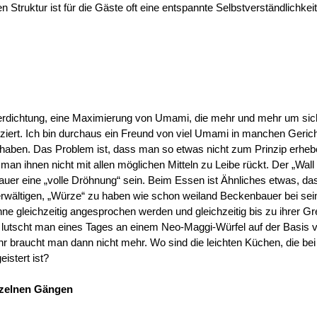
Struktur ist für die Gäste oft eine entspannte Selbstverständlichkei
Verdichtung, eine Maximierung von Umami, die mehr und mehr um sich
rt. Ich bin durchaus ein Freund von viel Umami in manchen Geric
 haben. Das Problem ist, dass man so etwas nicht zum Prinzip erhe
 man ihnen nicht mit allen möglichen Mitteln zu Leibe rückt. Der „Wall 
uer eine „volle Dröhnung“ sein. Beim Essen ist Ähnliches etwas, da
überwältigen, „Würze“ zu haben wie schon weiland Beckenbauer bei sei
e gleichzeitig angesprochen werden und gleichzeitig bis zu ihrer G
a lutscht man eines Tages an einem Neo-Maggi-Würfel auf der Basis 
braucht man dann nicht mehr. Wo sind die leichten Küchen, die bei 
istert ist?
inzelnen Gängen