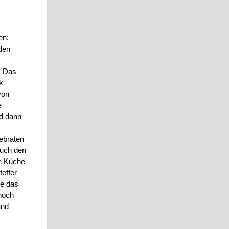
en:
 den
. Das
k
von
e
nd dann
ebraten
auch den
en Küche
feffer
he das
 noch
and