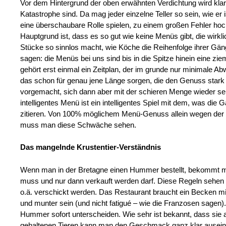
Vor dem Hintergrund der oben erwähnten Verdichtung wird klar,
Katastrophe sind. Da mag jeder einzelne Teller so sein, wie er
eine überschaubare Rolle spielen, zu einem großen Fehler hoc
Hauptgrund ist, dass es so gut wie keine Menüs gibt, die wirkl
Stücke so sinnlos macht, wie Köche die Reihenfolge ihrer Gän
sagen: die Menüs bei uns sind bis in die Spitze hinein eine zi
gehört erst einmal ein Zeitplan, der im grunde nur minimale A
das schon für genau jene Länge sorgen, die den Genuss stark b
vorgemacht, sich dann aber mit der schieren Menge wieder selber
intelligentes Menü ist ein intelligentes Spiel mit dem, was die
zitieren. Von 100% möglichem Menü-Genuss allein wegen der g
muss man diese Schwäche sehen.
Das mangelnde Krustentier-Verständnis
Wenn man in der Bretagne einen Hummer bestellt, bekommt man 
muss und nur dann verkauft werden darf. Diese Regeln sehen 
o.ä. verschickt werden. Das Restaurant braucht ein Becken m
und munter sein (und nicht fatigué – wie die Franzosen sagen
Hummer sofort unterscheiden. Wie sehr ist bekannt, dass sie a
gehaltenen Tieren kann man den Geschmack ganz klar auseinan