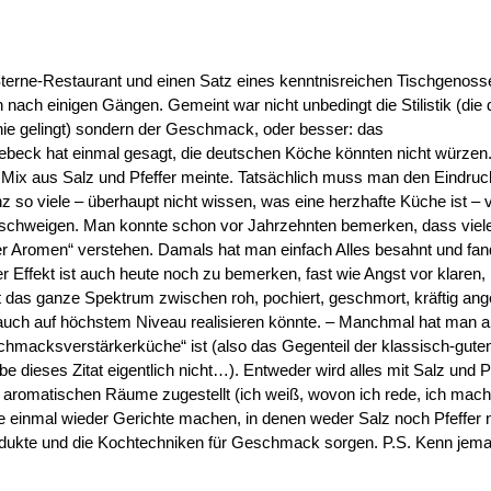
Sterne-Restaurant und einen Satz eines kenntnisreichen Tischgenoss
nach einigen Gängen. Gemeint war nicht unbedingt die Stilistik (die
nie gelingt) sondern der Geschmack, oder besser: das
beck hat einmal gesagt, die deutschen Köche könnten nicht würzen
n Mix aus Salz und Pfeffer meinte. Tatsächlich muss man den Eindruc
z so viele – überhaupt nicht wissen, was eine herzhafte Küche ist – 
 schweigen. Man konnte schon vor Jahrzehnten bemerken, dass viel
der Aromen“ verstehen. Damals hat man einfach Alles besahnt und fa
Effekt ist auch heute noch zu bemerken, fast wie Angst vor klaren,
t das ganze Spektrum zwischen roh, pochiert, geschmort, kräftig ang
it auch auf höchstem Niveau realisieren könnte. – Manchmal hat man 
schmacksverstärkerküche“ ist (also das Gegenteil der klassisch-gut
e dieses Zitat eigentlich nicht…). Entweder wird alles mit Salz und P
e aromatischen Räume zugestellt (ich weiß, wovon ich rede, ich mac
llte einmal wieder Gerichte machen, in denen weder Salz noch Pfeffer
odukte und die Kochtechniken für Geschmack sorgen. P.S. Kenn jem