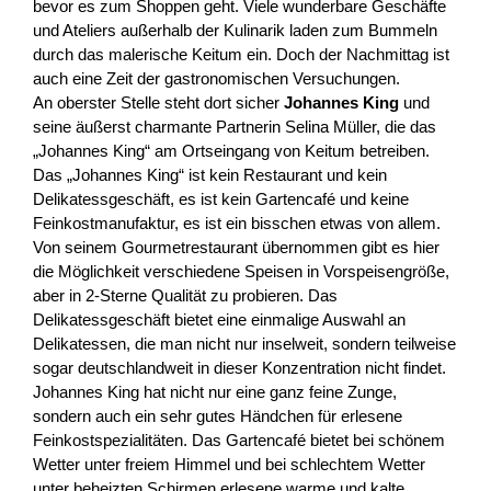
bevor es zum Shoppen geht. Viele wunderbare Geschäfte
und Ateliers außerhalb der Kulinarik laden zum Bummeln
durch das malerische Keitum ein. Doch der Nachmittag ist
auch eine Zeit der gastronomischen Versuchungen.
An oberster Stelle steht dort sicher
Johannes King
und
seine äußerst charmante Partnerin Selina Müller, die das
„Johannes King“ am Ortseingang von Keitum betreiben.
Das „Johannes King“ ist kein Restaurant und kein
Delikatessgeschäft, es ist kein Gartencafé und keine
Feinkostmanufaktur, es ist ein bisschen etwas von allem.
Von seinem Gourmetrestaurant übernommen gibt es hier
die Möglichkeit verschiedene Speisen in Vorspeisengröße,
aber in 2-Sterne Qualität zu probieren. Das
Delikatessgeschäft bietet eine einmalige Auswahl an
Delikatessen, die man nicht nur inselweit, sondern teilweise
sogar deutschlandweit in dieser Konzentration nicht findet.
Johannes King hat nicht nur eine ganz feine Zunge,
sondern auch ein sehr gutes Händchen für erlesene
Feinkostspezialitäten. Das Gartencafé bietet bei schönem
Wetter unter freiem Himmel und bei schlechtem Wetter
unter beheizten Schirmen erlesene warme und kalte