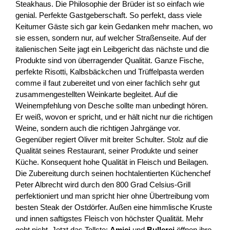
Steakhaus. Die Philosophie der Brüder ist so einfach wie
genial. Perfekte Gastgeberschaft. So perfekt, dass viele
Keitumer Gäste sich gar kein Gedanken mehr machen, wo
sie essen, sondern nur, auf welcher Straßenseite. Auf der
italienischen Seite jagt ein Leibgericht das nächste und die
Produkte sind von überragender Qualität. Ganze Fische,
perfekte Risotti, Kalbsbäckchen und Trüffelpasta werden
comme il faut zubereitet und von einer fachlich sehr gut
zusammengestellten Weinkarte begleitet. Auf die
Weinempfehlung von Desche sollte man unbedingt hören.
Er weiß, wovon er spricht, und er hält nicht nur die richtigen
Weine, sondern auch die richtigen Jahrgänge vor.
Gegenüber regiert Oliver mit breiter Schulter. Stolz auf die
Qualität seines Restaurant, seiner Produkte und seiner
Küche. Konsequent hohe Qualität in Fleisch und Beilagen.
Die Zubereitung durch seinen hochtalentierten Küchenchef
Peter Albrecht wird durch den 800 Grad Celsius-Grill
perfektioniert und man spricht hier ohne Übertreibung vom
besten Steak der Ostdörfer. Außen eine himmlische Kruste
und innen saftigstes Fleisch von höchster Qualität. Mehr
geht nicht. Jetzt das Tollste:
Amici
und
Bullerei
öffnen ihre