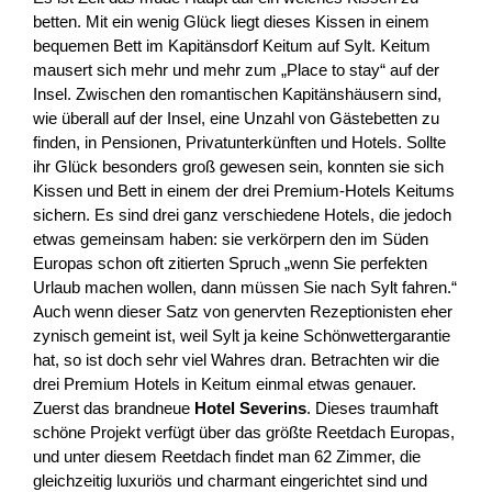
betten. Mit ein wenig Glück liegt dieses Kissen in einem
bequemen Bett im Kapitänsdorf Keitum auf Sylt. Keitum
mausert sich mehr und mehr zum „Place to stay“ auf der
Insel. Zwischen den romantischen Kapitänshäusern sind,
wie überall auf der Insel, eine Unzahl von Gästebetten zu
finden, in Pensionen, Privatunterkünften und Hotels. Sollte
ihr Glück besonders groß gewesen sein, konnten sie sich
Kissen und Bett in einem der drei Premium-Hotels Keitums
sichern. Es sind drei ganz verschiedene Hotels, die jedoch
etwas gemeinsam haben: sie verkörpern den im Süden
Europas schon oft zitierten Spruch „wenn Sie perfekten
Urlaub machen wollen, dann müssen Sie nach Sylt fahren.“
Auch wenn dieser Satz von genervten Rezeptionisten eher
zynisch gemeint ist, weil Sylt ja keine Schönwettergarantie
hat, so ist doch sehr viel Wahres dran. Betrachten wir die
drei Premium Hotels in Keitum einmal etwas genauer.
Zuerst das brandneue
Hotel Severins
. Dieses traumhaft
schöne Projekt verfügt über das größte Reetdach Europas,
und unter diesem Reetdach findet man 62 Zimmer, die
gleichzeitig luxuriös und charmant eingerichtet sind und