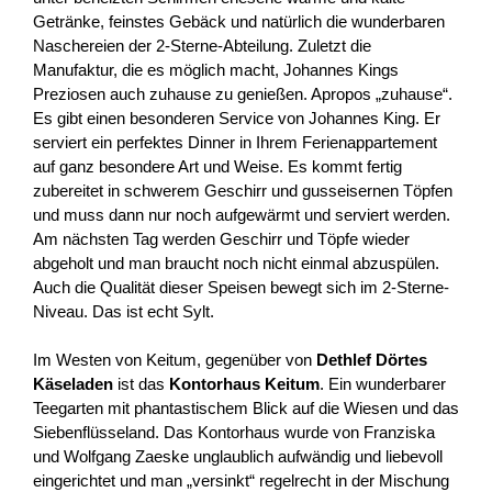
Getränke, feinstes Gebäck und natürlich die wunderbaren
Naschereien der 2-Sterne-Abteilung. Zuletzt die
Manufaktur, die es möglich macht, Johannes Kings
Preziosen auch zuhause zu genießen. Apropos „zuhause“.
Es gibt einen besonderen Service von Johannes King. Er
serviert ein perfektes Dinner in Ihrem Ferienappartement
auf ganz besondere Art und Weise. Es kommt fertig
zubereitet in schwerem Geschirr und gusseisernen Töpfen
und muss dann nur noch aufgewärmt und serviert werden.
Am nächsten Tag werden Geschirr und Töpfe wieder
abgeholt und man braucht noch nicht einmal abzuspülen.
Auch die Qualität dieser Speisen bewegt sich im 2-Sterne-
Niveau. Das ist echt Sylt.
Im Westen von Keitum, gegenüber von
Dethlef Dörtes
Käseladen
ist das
Kontorhaus Keitum
. Ein wunderbarer
Teegarten mit phantastischem Blick auf die Wiesen und das
Siebenflüsseland. Das Kontorhaus wurde von Franziska
und Wolfgang Zaeske unglaublich aufwändig und liebevoll
eingerichtet und man „versinkt“ regelrecht in der Mischung