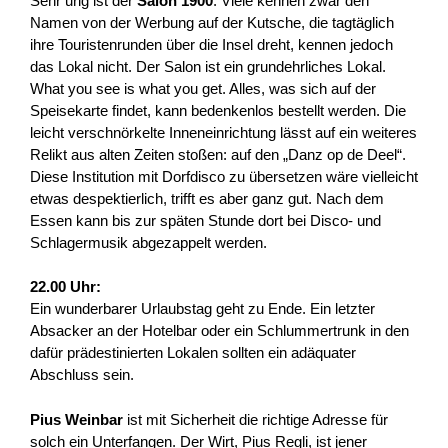
Sehr urig ist der
Salon 1900
. Viele kennen zwar den
Namen von der Werbung auf der Kutsche, die tagtäglich
ihre Touristenrunden über die Insel dreht, kennen jedoch
das Lokal nicht. Der Salon ist ein grundehrliches Lokal.
What you see is what you get. Alles, was sich auf der
Speisekarte findet, kann bedenkenlos bestellt werden. Die
leicht verschnörkelte Inneneinrichtung lässt auf ein weiteres
Relikt aus alten Zeiten stoßen: auf den „Danz op de Deel“.
Diese Institution mit Dorfdisco zu übersetzen wäre vielleicht
etwas despektierlich, trifft es aber ganz gut. Nach dem
Essen kann bis zur späten Stunde dort bei Disco- und
Schlagermusik abgezappelt werden.
22.00 Uhr:
Ein wunderbarer Urlaubstag geht zu Ende. Ein letzter
Absacker an der Hotelbar oder ein Schlummertrunk in den
dafür prädestinierten Lokalen sollten ein adäquater
Abschluss sein.
Pius Weinbar
ist mit Sicherheit die richtige Adresse für
solch ein Unterfangen. Der Wirt, Pius Regli, ist jener