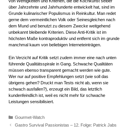
von Wertigkeiten und Kriterien, die die Kochkunst selber
über Jahrzehnte und Jahrhunderte entwickelt hat, sind im
Grunde kulinarischer Populismus in Reinkultur. Man redet
gerne dem vermeintlichen Volk oder Seinesgleichen nach
dem Mund und benutzt zu diesem Zwecke weitgehend
unbekannt bleibende Kriterien. Diese Anti-Kritik ist im
höchsten Maße kontraproduktiv und entfernt sich im grunde
manchmal kaum von beliebigen Interneteinträgen.
Ein Verzicht auf Kritik setzt zudem immer eine nach unten
führende Qualitätsspirale in Gang. Schwache Qualitäten
müssen ebenso transparent gemacht werden wie gute.
Wer nur auf positive Empfehlungen setzt (wie soll das
übrigens gehen? Druckt man Tests nicht ab, wenn sie
schwach ausfallen?), erzeugt ein Bild, das letztlich
kundenfeindlich ist, weil es nicht mehr für schwache
Leistungen sensibilisiert.
Kategorien
Gourmet-Watch
Gastro Survival Passionistas – 12. Folge: Patrick Jabs