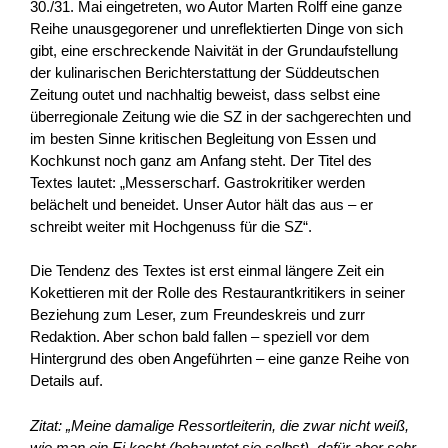
30./31. Mai eingetreten, wo Autor Marten Rolff eine ganze
Reihe unausgegorener und unreflektierten Dinge von sich
gibt, eine erschreckende Naivität in der Grundaufstellung
der kulinarischen Berichterstattung der Süddeutschen
Zeitung outet und nachhaltig beweist, dass selbst eine
überregionale Zeitung wie die SZ in der sachgerechten und
im besten Sinne kritischen Begleitung von Essen und
Kochkunst noch ganz am Anfang steht. Der Titel des
Textes lautet: „Messerscharf. Gastrokritiker werden
belächelt und beneidet. Unser Autor hält das aus – er
schreibt weiter mit Hochgenuss für die SZ“.
Die Tendenz des Textes ist erst einmal längere Zeit ein
Kokettieren mit der Rolle des Restaurantkritikers in seiner
Beziehung zum Leser, zum Freundeskreis und zurr
Redaktion. Aber schon bald fallen – speziell vor dem
Hintergrund des oben Angeführten – eine ganze Reihe von
Details auf.
Zitat: „Meine damalige Ressortleiterin, die zwar nicht weiß,
wie man ein Ei kocht (behauptet sie selbst), dafür aber sehr