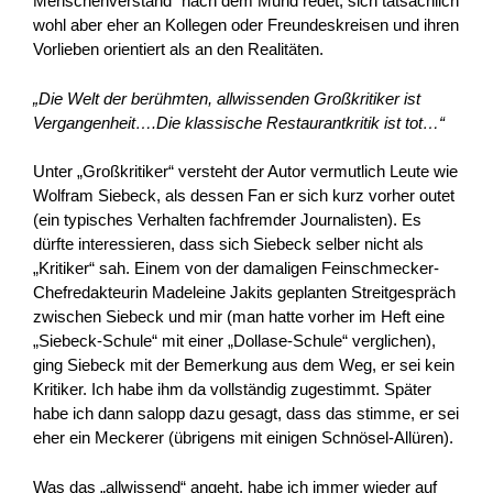
Menschenverstand“ nach dem Mund redet, sich tatsächlich
wohl aber eher an Kollegen oder Freundeskreisen und ihren
Vorlieben orientiert als an den Realitäten.
„Die Welt der berühmten, allwissenden Großkritiker ist
Vergangenheit….Die klassische Restaurantkritik ist tot…“
Unter „Großkritiker“ versteht der Autor vermutlich Leute wie
Wolfram Siebeck, als dessen Fan er sich kurz vorher outet
(ein typisches Verhalten fachfremder Journalisten). Es
dürfte interessieren, dass sich Siebeck selber nicht als
„Kritiker“ sah. Einem von der damaligen Feinschmecker-
Chefredakteurin Madeleine Jakits geplanten Streitgespräch
zwischen Siebeck und mir (man hatte vorher im Heft eine
„Siebeck-Schule“ mit einer „Dollase-Schule“ verglichen),
ging Siebeck mit der Bemerkung aus dem Weg, er sei kein
Kritiker. Ich habe ihm da vollständig zugestimmt. Später
habe ich dann salopp dazu gesagt, dass das stimme, er sei
eher ein Meckerer (übrigens mit einigen Schnösel-Allüren).
Was das „allwissend“ angeht, habe ich immer wieder auf