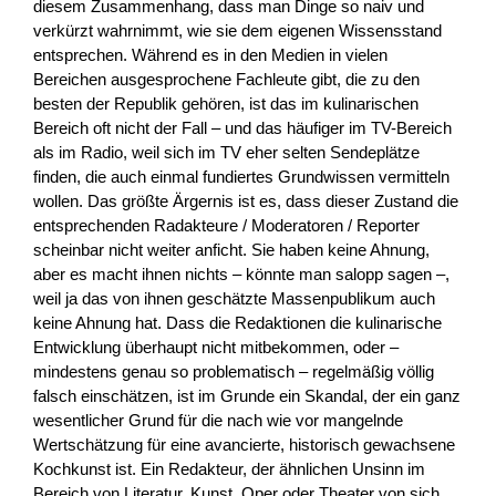
diesem Zusammenhang, dass man Dinge so naiv und
verkürzt wahrnimmt, wie sie dem eigenen Wissensstand
entsprechen. Während es in den Medien in vielen
Bereichen ausgesprochene Fachleute gibt, die zu den
besten der Republik gehören, ist das im kulinarischen
Bereich oft nicht der Fall – und das häufiger im TV-Bereich
als im Radio, weil sich im TV eher selten Sendeplätze
finden, die auch einmal fundiertes Grundwissen vermitteln
wollen. Das größte Ärgernis ist es, dass dieser Zustand die
entsprechenden Radakteure / Moderatoren / Reporter
scheinbar nicht weiter anficht. Sie haben keine Ahnung,
aber es macht ihnen nichts – könnte man salopp sagen –,
weil ja das von ihnen geschätzte Massenpublikum auch
keine Ahnung hat. Dass die Redaktionen die kulinarische
Entwicklung überhaupt nicht mitbekommen, oder –
mindestens genau so problematisch – regelmäßig völlig
falsch einschätzen, ist im Grunde ein Skandal, der ein ganz
wesentlicher Grund für die nach wie vor mangelnde
Wertschätzung für eine avancierte, historisch gewachsene
Kochkunst ist. Ein Redakteur, der ähnlichen Unsinn im
Bereich von Literatur, Kunst, Oper oder Theater von sich