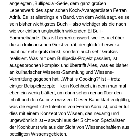
angelegten „Bullipedia“-Serie, dem ganz großen
Lebenswerk des spanischen Koch-Avantgardisten Ferran
Adrià. Es ist allerdings ein Band, von dem Adrià sagt, es sei
sein bisher wichtigstes Buch – also wichtiger als die nach
wie vor einfach unglaublich wirkenden El Bulli-
Sammelbände. Das ist bemerkenswert, weil es viel über
diesen kulinarischen Geist verrät, der glücklicherweise
nicht nur sehr groß denkt, sondern auch sehr Großes
realisiert. Was mit dem Bullipedia-Projekt passiert, ist
ausgesprochen komplex und übertrifft Alles, was es bisher
an kulinarischer Wissens-Sammlung und Wissens-
Vermittlung gegeben hat. „What is Cooking?“ ist – trotz
einiger Beispielrezepte – kein Kochbuch, in dem man mal
eben ein wenig blättert, um dann schon genug über den
Inhalt und den Autor zu wissen. Dieser Band klärt endgültig,
was die eigentliche Intention von Ferran Adrià ist, und er tut
dies mit einem Konzept von Wissen, das neuartig und
ungewöhnlich ist – sowohl aus der Sicht von Spezialisten
der Kochkunst wie aus der Sicht von Wissenschaftlern aus
beteiligten Wissensgebieten.