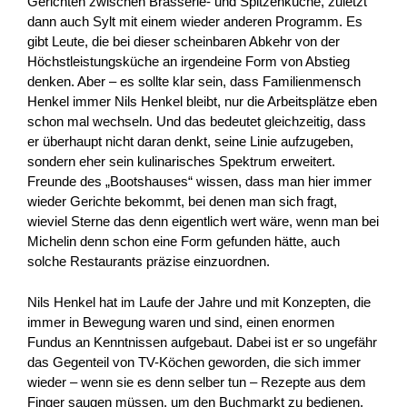
Gerichten zwischen Brasserie- und Spitzenküche, zuletzt
dann auch Sylt mit einem wieder anderen Programm. Es
gibt Leute, die bei dieser scheinbaren Abkehr von der
Höchstleistungsküche an irgendeine Form von Abstieg
denken. Aber – es sollte klar sein, dass Familienmensch
Henkel immer Nils Henkel bleibt, nur die Arbeitsplätze eben
schon mal wechseln. Und das bedeutet gleichzeitig, dass
er überhaupt nicht daran denkt, seine Linie aufzugeben,
sondern eher sein kulinarisches Spektrum erweitert.
Freunde des „Bootshauses“ wissen, dass man hier immer
wieder Gerichte bekommt, bei denen man sich fragt,
wieviel Sterne das denn eigentlich wert wäre, wenn man bei
Michelin denn schon eine Form gefunden hätte, auch
solche Restaurants präzise einzuordnen.
Nils Henkel hat im Laufe der Jahre und mit Konzepten, die
immer in Bewegung waren und sind, einen enormen
Fundus an Kenntnissen aufgebaut. Dabei ist er so ungefähr
das Gegenteil von TV-Köchen geworden, die sich immer
wieder – wenn sie es denn selber tun – Rezepte aus dem
Finger saugen müssen, um den Buchmarkt zu bedienen.