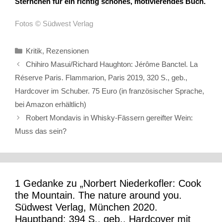
Sternchen für ein richtig schönes, motivierendes Buch.
Fotos © Südwest Verlag
Kategorien
Kritik
,
Rezensionen
Chihiro Masui/Richard Haughton: Jérôme Banctel. La
Réserve Paris. Flammarion, Paris 2019, 320 S., geb.,
Hardcover im Schuber. 75 Euro (in französischer Sprache,
bei Amazon erhältlich)
Robert Mondavis in Whisky-Fässern gereifter Wein:
Muss das sein?
1 Gedanke zu „Norbert Niederkofler: Cook
the Mountain. The nature around you.
Südwest Verlag, München 2020.
Hauptband: 394 S., geb., Hardcover mit