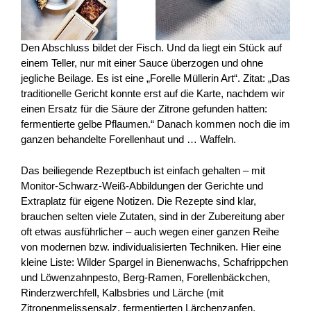
Den Abschluss bildet der Fisch. Und da liegt ein Stück auf
einem Teller, nur mit einer Sauce überzogen und ohne
jegliche Beilage. Es ist eine „Forelle Müllerin Art“. Zitat: „Das
traditionelle Gericht konnte erst auf die Karte, nachdem wir
einen Ersatz für die Säure der Zitrone gefunden hatten:
fermentierte gelbe Pflaumen.“ Danach kommen noch die im
ganzen behandelte Forellenhaut und … Waffeln.
Das beiliegende Rezeptbuch ist einfach gehalten – mit
Monitor-Schwarz-Weiß-Abbildungen der Gerichte und
Extraplatz für eigene Notizen. Die Rezepte sind klar,
brauchen selten viele Zutaten, sind in der Zubereitung aber
oft etwas ausführlicher – auch wegen einer ganzen Reihe
von modernen bzw. individualisierten Techniken. Hier eine
kleine Liste: Wilder Spargel in Bienenwachs, Schafrippchen
und Löwenzahnpesto, Berg-Ramen, Forellenbäckchen,
Rinderzwerchfell, Kalbsbries und Lärche (mit
Zitronenmelissensalz, fermentierten Lärchenzapfen,