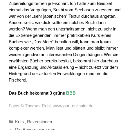
Zubereitungsformen je Fischart. Ich hatte zum Beispiel
einmal das Vergnügen, Sushi vom Seehasen zu essen und
war von der „sehr japanischen“ Textur durchaus angetan.
Andererseits: wie dick sollte ein solches Buch dann
werden? Wenn man den unterhaltsamen, nicht zu sehr in
die Extreme gehenden, immer praktikablen Kurs eines
Buches wie „Das Meer“ behalten will, kann man kaum
komplexer werden. Man liest und blättert und bleibt immer
wieder irgendwo an interessanten Dingen hängen. Wer die
erwähnten Bücher bereits besitzt, bekommt hier durchaus
eine Ergänzung und Aktualisierung – nicht zuletzt vor dem
Hintergrund der aktuellen Entwicklungen rund um die
Fischerei.
Das Buch bekommt 3 grüne
BBB
Fotos © Thomas Ruhl, www.port-culinaire.de
Kategorien
Kritik
,
Rezensionen
Die Bayern eiern rum.