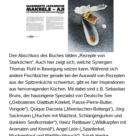
Den Abschluss des Buches bilden „Rezepte von
Starköchen“. Auch hier zeigt sich, welche Synergien
Thomas Ruhl in Bewegung setzen kann. Während sich
andere Fischbücher gerade bei der Auswahl von Rezepten
aus der Spitzenküche schwertun, gibt es hier Inspirationen
aus hervorragenden Küchen. Mit dabei sind z.B. Sebastian
Bruns, der hauseigene Spezialist von Deutsche See
(„Gebratenes Glattbutt-Kotelett, Passe-Pierre-Butter,
Vongole“), Quique Dacosta („Meeräschen-Bottarga“), Jörg
Sackmann („Huchen mit Malzbrot, Schlangengurken und
dunklem Senfkorntaler“), Heinz Reitbauer („Wildkarpfen mit
Aromaten und Kernöl“), Angel León („Spanferkel,
Muränenhaut und Weißfischbauch“), Sarah Henke