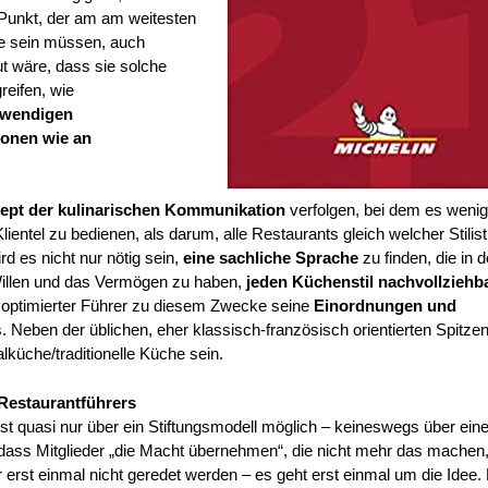
r Punkt, der am am weitesten
age sein müssen, auch
t wäre, dass sie solche
reifen, wie
otwendigen
ionen wie an
ept der kulinarischen Kommunikation
verfolgen, bei dem es wenig
ientel zu bedienen, als darum, alle Restaurants gleich welcher Stilist
es nicht nur nötig sein,
eine sachliche
Sprache
zu finden, die in 
Willen und das Vermögen zu haben,
jeden Küchenstil nachvollziehb
in optimierter Führer zu diesem Zwecke seine
Einordnungen und
s. Neben der üblichen, eher klassisch-französisch orientierten Spitz
küche/traditionelle Küche sein.
Restaurantführers
 ist quasi nur über ein Stiftungsmodell möglich – keineswegs über ein
 dass Mitglieder „die Macht übernehmen“, die nicht mehr das machen
r erst einmal nicht geredet werden – es geht erst einmal um die Idee.