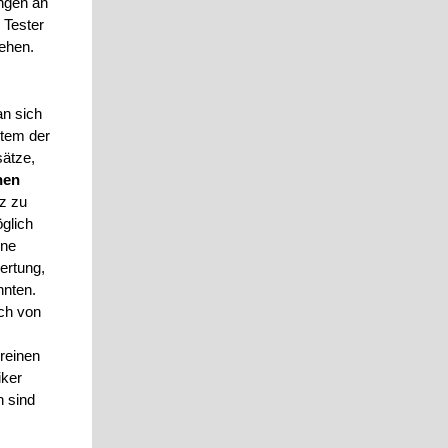
ungen an
 Tester
ehen.
an sich
stem der
sätze,
hen
z zu
glich
ine
ertung,
nnten.
ich von
reinen
iker
n sind