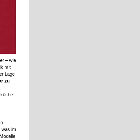
er – wie
ik mit
der Lage
ar zu
enküche
en
, was im
 Modelle