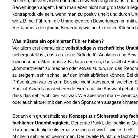
Michelin, dessen Arbeit durchaus bisweilen angreifbar ist und
Bewertungen angeht, kann man eben nicht nur grob falsch lie
kontraproduktiv sein, wenn man zu positiv urteilt und durch Urt
wir z.B. bei Führern, die Unmengen von Bewertungen im mittl
Restaurants die gleiche Bewertung wie hochkreative Küchen
Was müsste ein optimierter Führer haben?
Vor allem erst einmal eine
vollständige wirtschaftliche Una
sichergestellt ist, dass es keine Gründe für Analysen und Bew
kulinarischen. Man muss z.B. daran denken, dass selbst Ents
„kommerzieller“ zu machen oder etwas zu tun, um das Renom
zu steigern, sehr schnell auf den Inhalt abfärben können. Bei d
Präsentation war es zum Beispiel nicht transparent, welchen Ein
Special-Awards präsentierende Firma auf die Auswahl gehabt ha
dass das sehr wohl der Fall war. Wie aber wird man – wenn das 
oder auch aktuell mit den von den Sponsoren ausgezeichnet
Sodann ein grundsätzliches
Konzept zur Sicherstellung fach
fachlicher Unabhängigkeit.
Der erste Punkt, die fachliche Qua
klar und eindeutig realisierbar zu sein und wird – wie es heiß
Michelin sehr ernst genommen. Der zweite Punkt, die fachliche