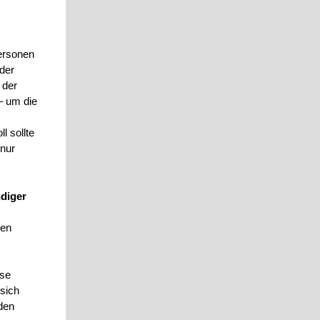
ersonen
der
 der
 – um die
l sollte
 nur
diger
ben
ese
 sich
rden