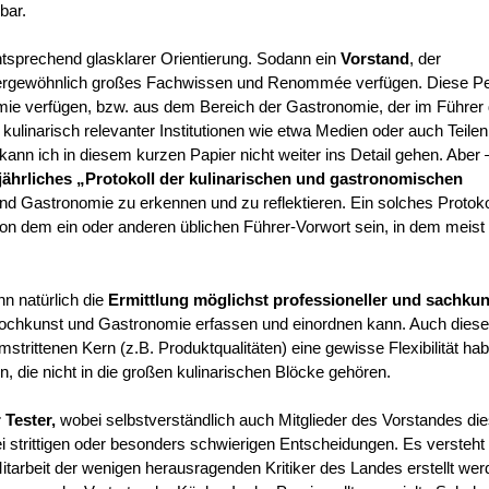
bar.
tsprechend glasklarer Orientierung. Sodann ein
Vorstand
, der
außergewöhnlich großes Fachwissen und Renommée verfügen. Diese P
omie verfügen, bzw. aus dem Bereich der Gastronomie, der im Führer 
kulinarisch relevanter Institutionen wie etwa Medien oder auch Teilen
, kann ich in diesem kurzen Papier nicht weiter ins Detail gehen. Aber
jährliches „Protokoll der kulinarischen und
gastronomischen
d Gastronomie zu erkennen und zu reflektieren. Ein solches Protokol
 von dem ein oder anderen üblichen Führer-Vorwort sein, in dem meist
nn natürlich die
Ermittlung möglichst professioneller und
sachkun
 Kochkunst und Gastronomie erfassen und einordnen kann. Auch diese
trittenen Kern (z.B. Produktqualitäten) eine gewisse Flexibilität ha
die nicht in die großen kulinarischen Blöcke gehören.
 Tester,
wobei selbstverständlich auch Mitglieder des Vorstandes di
 bei strittigen oder besonders schwierigen Entscheidungen. Es versteht
Mitarbeit der wenigen herausragenden Kritiker des Landes erstellt we