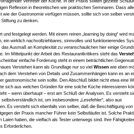
orragender Vertreter der Köche. In der Praxis sollten gezielte Schul
digen Reflexion in theoretischen wie praktischen Seminaren. Dass alle
 wie der Gastronomie verfügen müssen, sollte sich von selber verst
e Stiftung zu denken.
rt und festgelegt werden. Mit einem reinen „learning by doing“ wird m
ein wirklich nachvollziehbares, sinnvolles und funktionierendes Sy
 das Ausmaß an Komplexität zu veranschaulichen hier einige Grund
. Im Mittelpunkt der Arbeit des Restaurantkritikers steht das
Verste
cheinbar einfache Forderung steht in einem beträchtlichen Gegensat
naues Verstehen kann als Grundlage nur so viel
Wissen
wie eben mö
t nach dem Verstehen von Details und Zusammenhängen kann es an e
der gastronomische sein sollte. Den Abschluß bildet nicht etwa eine W
te sich aus welchen Gründen für eine solche Küche interessieren kö
teht – wenn überhaupt – erst am Schluß der Analysen. Es versteht s
selbstverständlich ist, um insbesondere „Lesefehler“, also aus
. Es versteht sich ebenfalls von selber, daß die Beschäftigung von 
tgegen der Praxis mancher Führer kein Selbstläufer ist. Solche Prakt
n Laien haben, die vielfach als Tester unterwegs sind. Ihre Fähigkeite
s Erforderlichen.