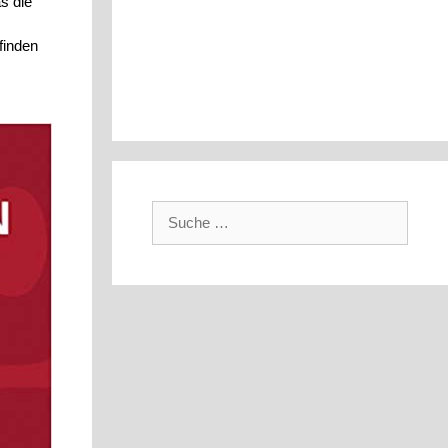
s die
finden
Suche
nach: