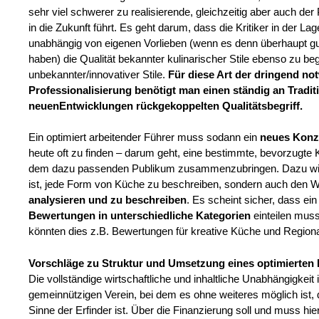
sehr viel schwerer zu realisierende, gleichzeitig aber auch de
in die Zukunft führt. Es geht darum, dass die Kritiker in der L
unabhängig von eigenen Vorlieben (wenn es denn überhaupt gu
haben) die Qualität bekannter kulinarischer Stile ebenso zu beg
unbekannter/innovativer Stile.
Für diese Art der dringend n
Professionalisierung benötigt man einen ständig an Tradit
neuen
Entwicklungen
rückgekoppelten Qualitätsbegriff.
Ein optimiert arbeitender Führer muss sodann ein
neues Konz
heute oft zu finden – darum geht, eine bestimmte, bevorzugte Kl
dem dazu passenden Publikum zusammenzubringen. Dazu wird 
ist, jede Form von Küche zu beschreiben, sondern auch den 
analysieren und zu beschreiben
. Es scheint sicher, dass e
Bewertungen in unterschiedliche
Kategorien
einteilen mus
könnten dies z.B. Bewertungen für kreative Küche und Regional
Vorschläge zu Struktur und Umsetzung eines optimierten 
Die vollständige wirtschaftliche und inhaltliche Unabhängigkeit
gemeinnützigen Verein, bei dem es ohne weiteres möglich ist,
Sinne der Erfinder ist. Über die Finanzierung soll und muss hie