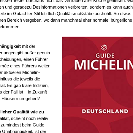
 dessen Tester durchaus nicht das Vertrauen aller Köche genießen. Wa
gen und geradezu Desinformationen verbreiten, sondern es kann auch
eile im Gutachter-Stil letztlich Qualitätsmaßstäbe aushöhlt. So etwas 
eren Bereich vergeben, wo dann manchmal eher normale, bürgerliche
 bekommen.
bhängigkeit
mit der
ertungen gibt außer genuin
cheidungen, einen Führer
mée eines Führers weiter
er aktuellen Michelin-
fluss die jeweils die
t. Es gab klare Indizien,
der Fall ist – in Zukunft
en Häusern umgehen?
licher
Qualität wie zu
lität, scheint noch relativ
t – zumindest beim Guide
 Unabhängigkeit, ist der