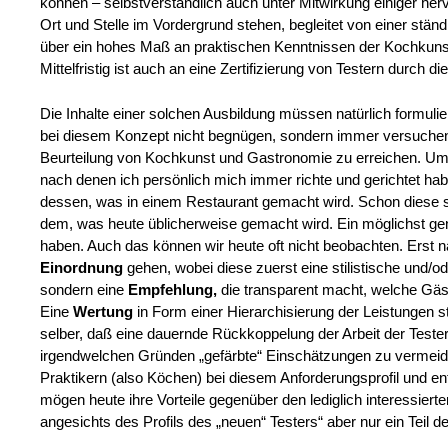
können – selbstverständlich auch unter Mitwirkung einiger herv
Ort und Stelle im Vordergrund stehen, begleitet von einer stän
über ein hohes Maß an praktischen Kenntnissen der Kochkunst
Mittelfristig ist auch an eine Zertifizierung von Testern durch di
Die Inhalte einer solchen Ausbildung müssen natürlich formulie
bei diesem Konzept nicht begnügen, sondern immer versuchen, 
Beurteilung von Kochkunst und Gastronomie zu erreichen. Um
nach denen ich persönlich mich immer richte und gerichtet habe
dessen, was in einem Restaurant gemacht wird. Schon diese s
dem, was heute üblicherweise gemacht wird. Ein möglichst ge
haben. Auch das können wir heute oft nicht beobachten. Ers
Einordnung
gehen, wobei diese zuerst eine stilistische und/o
sondern eine
Empfehlung,
die transparent macht, welche Gäs
Eine
Wertung
in Form einer Hierarchisierung der Leistungen s
selber, daß eine dauernde Rückkoppelung der Arbeit der Tester 
irgendwelchen Gründen „gefärbte“ Einschätzungen zu vermeiden
Praktikern (also Köchen) bei diesem Anforderungsprofil und en
mögen heute ihre Vorteile gegenüber den lediglich interessierte
angesichts des Profils des „neuen“ Testers“ aber nur ein Teil de