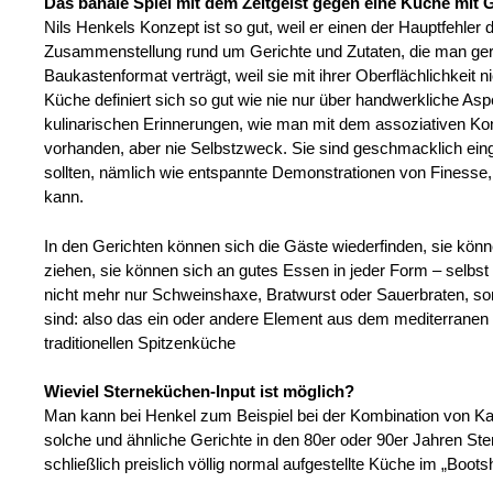
Das banale Spiel mit dem Zeitgeist gegen eine Küche mit
Nils Henkels Konzept ist so gut, weil er einen der Hauptfehler
Zusammenstellung rund um Gerichte und Zutaten, die man gerad
Baukastenformat verträgt, weil sie mit ihrer Oberflächlichkeit n
Küche definiert sich so gut wie nie nur über handwerkliche As
kulinarischen Erinnerungen, wie man mit dem assoziativen Ko
vorhanden, aber nie Selbstzweck. Sie sind geschmacklich eing
sollten, nämlich wie entspannte Demonstrationen von Finesse
kann.
In den Gerichten können sich die Gäste wiederfinden, sie kön
ziehen, sie können sich an gutes Essen in jeder Form – selbst 
nicht mehr nur Schweinshaxe, Bratwurst oder Sauerbraten, s
sind: also das ein oder andere Element aus dem mediterranen
traditionellen Spitzenküche
Wieviel Sterneküchen-Input ist möglich?
Man kann bei Henkel zum Beispiel bei der Kombination von Kal
solche und ähnliche Gerichte in den 80er oder 90er Jahren Ste
schließlich preislich völlig normal aufgestellte Küche im „Boot