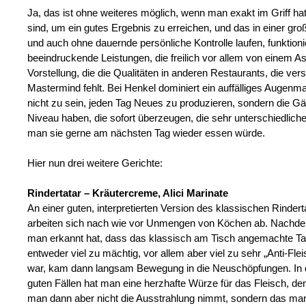
Ja, das ist ohne weiteres möglich, wenn man exakt im Griff ha
sind, um ein gutes Ergebnis zu erreichen, und das in einer gr
und auch ohne dauernde persönliche Kontrolle laufen, funktion
beeindruckende Leistungen, die freilich vor allem von einem
Vorstellung, die die Qualitäten in anderen Restaurants, die ver
Mastermind fehlt. Bei Henkel dominiert ein auffälliges Augen
nicht zu sein, jeden Tag Neues zu produzieren, sondern die Gä
Niveau haben, die sofort überzeugen, die sehr unterschiedlich
man sie gerne am nächsten Tag wieder essen würde.
Hier nun drei weitere Gerichte:
Rindertatar – Kräutercreme, Alici Marinate
An einer guten, interpretierten Version des klassischen Rindert
arbeiten sich nach wie vor Unmengen von Köchen ab. Nachd
man erkannt hat, dass das klassisch am Tisch angemachte Ta
entweder viel zu mächtig, vor allem aber viel zu sehr „Anti-Flei
war, kam dann langsam Bewegung in die Neuschöpfungen. In
guten Fällen hat man eine herzhafte Würze für das Fleisch, d
man dann aber nicht die Ausstrahlung nimmt, sondern das ma