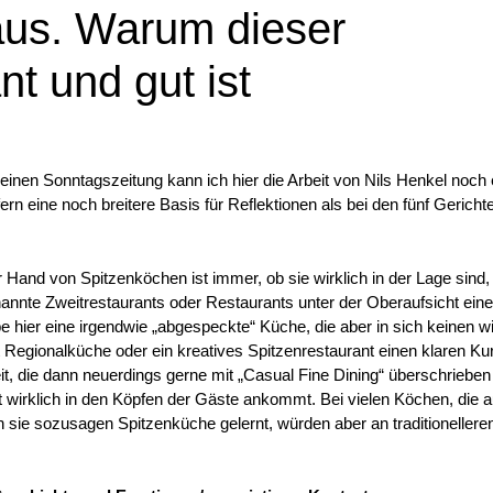
aus. Warum dieser
nt und gut ist
meinen Sonntagszeitung kann ich hier die Arbeit von Nils Henkel noch
n eine noch breitere Basis für Reflektionen als bei den fünf Gericht
Hand von Spitzenköchen ist immer, ob sie wirklich in der Lage sind,
nannte Zweitrestaurants oder Restaurants unter der Oberaufsicht ein
hier eine irgendwie „abgespeckte“ Küche, die aber in sich keinen wi
egionalküche oder ein kreatives Spitzenrestaurant einen klaren Ku
it, die dann neuerdings gerne mit „Casual Fine Dining“ überschrieben
t wirklich in den Köpfen der Gäste ankommt. Bei vielen Köchen, die 
sie sozusagen Spitzenküche gelernt, würden aber an traditionellere