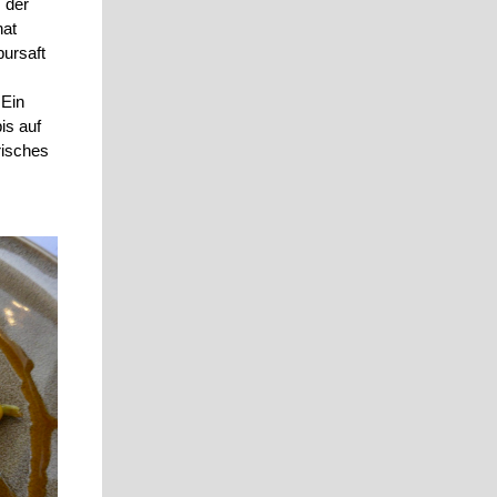
 der
hat
bursaft
 Ein
is auf
risches