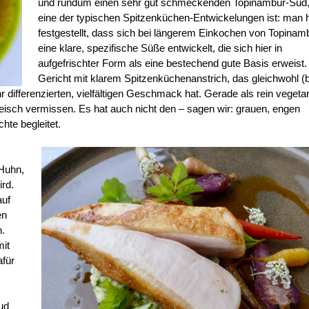
und rundum einen sehr gut schmeckenden Topinambur-Sud,
eine der typischen Spitzenküchen-Entwickelungen ist: man 
festgestellt, dass sich bei längerem Einkochen von Topinam
eine klare, spezifische Süße entwickelt, die sich hier in
aufgefrischter Form als eine bestechend gute Basis erweist.
Gericht mit klarem Spitzenküchenanstrich, das gleichwohl (b
r differenzierten, vielfältigen Geschmack hat. Gerade als rein vegeta
leisch vermissen. Es hat auch nicht den – sagen wir: grauen, engen
hte begleitet.
 Huhn,
ird.
auf
en
.
mit
afür
ud