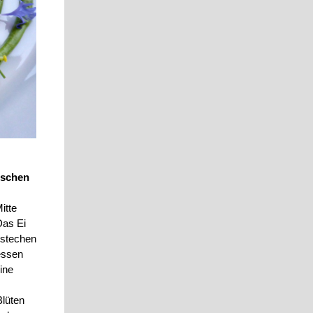
ischen
itte
Das Ei
nstechen
essen
ine
Blüten