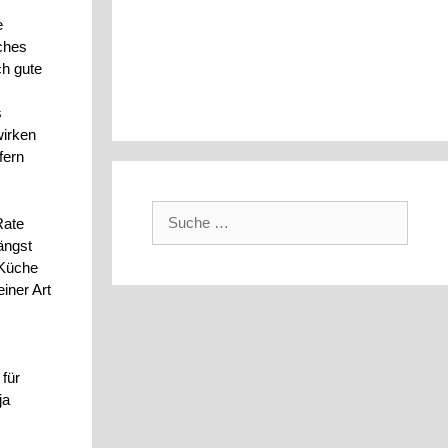
e
lches
ch gute
s
wirken
fern
Suche
Rate
nach:
ängst
 Küche
iner Art
für
ja