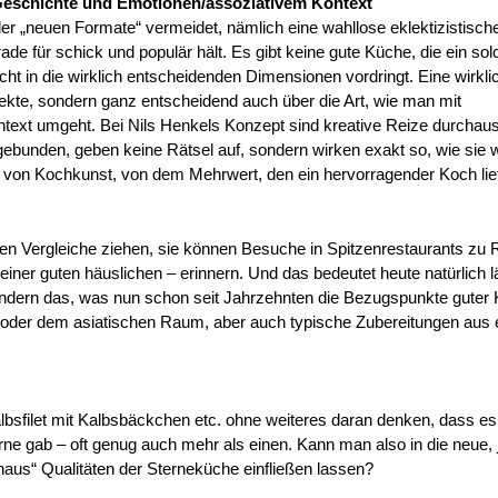
 Geschichte und Emotionen/assoziativem Kontext
 der „neuen Formate“ vermeidet, nämlich eine wahllose eklektizistisch
e für schick und populär hält. Es gibt keine gute Küche, die ein so
icht in die wirklich entscheidenden Dimensionen vordringt. Eine wirkli
pekte, sondern ganz entscheidend auch über die Art, wie man mit
ntext umgeht. Bei Nils Henkels Konzept sind kreative Reize durchau
ebunden, geben keine Rätsel auf, sondern wirken exakt so, wie sie 
, von Kochkunst, von dem Mehrwert, den ein hervorragender Koch lie
nen Vergleiche ziehen, sie können Besuche in Spitzenrestaurants zu 
einer guten häuslichen – erinnern. Und das bedeutet heute natürlich l
ondern das, was nun schon seit Jahrzehnten die Bezugspunkte guter
 oder dem asiatischen Raum, aber auch typische Zubereitungen aus e
bsfilet mit Kalbsbäckchen etc. ohne weiteres daran denken, dass es 
rne gab – oft genug auch mehr als einen. Kann man also in die neue, 
shaus“ Qualitäten der Sterneküche einfließen lassen?