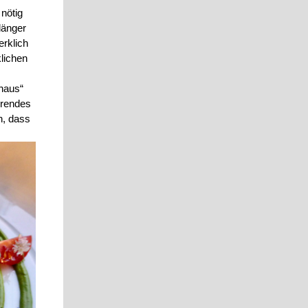
nötig
länger
erklich
lichen
shaus“
erendes
n, dass