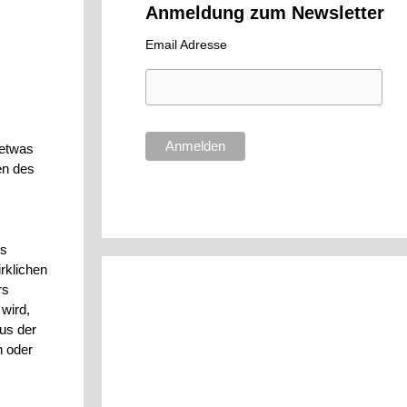
Anmeldung zum Newsletter
Email Adresse
 etwas
en des
es
rklichen
rs
 wird,
aus der
n oder