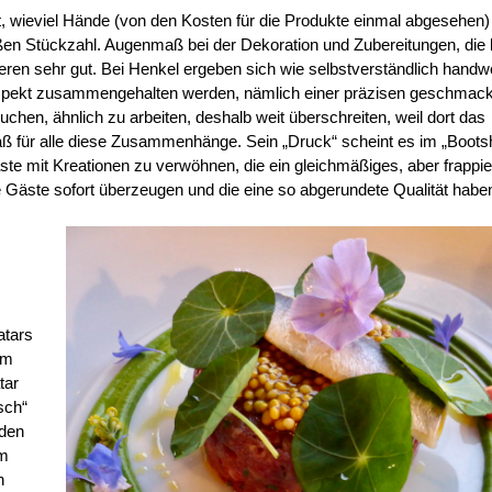
t, wieviel Hände (von den Kosten für die Produkte einmal abgesehen) 
oßen Stückzahl. Augenmaß bei der Dekoration und Zubereitungen, die 
ieren sehr gut. Bei Henkel ergeben sich wie selbstverständlich handw
 Aspekt zusammengehalten werden, nämlich einer präzisen geschmack
suchen, ähnlich zu arbeiten, deshalb weit überschreiten, weil dort das
maß für alle diese Zusammenhänge. Sein „Druck“ scheint es im „Boot
ste mit Kreationen zu verwöhnen, die ein gleichmäßiges, aber frappi
e Gäste sofort überzeugen und die eine so abgerundete Qualität habe
atars
em
tar
sch“
 den
em
n