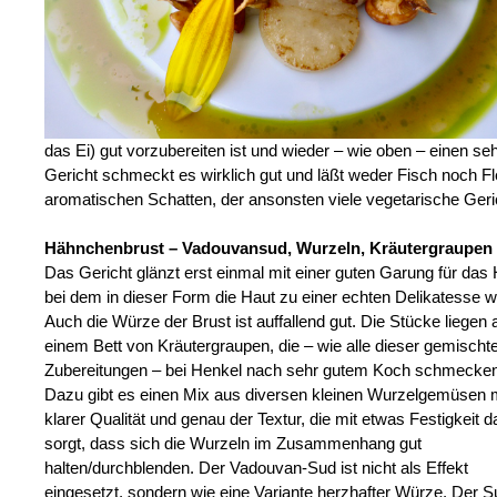
das Ei) gut vorzubereiten ist und wieder – wie oben – einen seh
Gericht schmeckt es wirklich gut und läßt weder Fisch noch F
aromatischen Schatten, der ansonsten viele vegetarische Geric
Hähnchenbrust – Vadouvansud, Wurzeln, Kräutergraupen
Das Gericht glänzt erst einmal mit einer guten Garung für das
bei dem in dieser Form die Haut zu einer echten Delikatesse w
Auch die Würze der Brust ist auffallend gut. Die Stücke liegen 
einem Bett von Kräutergraupen, die – wie alle dieser gemischt
Zubereitungen – bei Henkel nach sehr gutem Koch schmecken
Dazu gibt es einen Mix aus diversen kleinen Wurzelgemüsen 
klarer Qualität und genau der Textur, die mit etwas Festigkeit d
sorgt, dass sich die Wurzeln im Zusammenhang gut
halten/durchblenden. Der Vadouvan-Sud ist nicht als Effekt
eingesetzt, sondern wie eine Variante herzhafter Würze. Der S