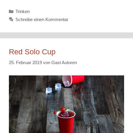
Kategorien
Trinken
Schreibe einen Kommentar
Red Solo Cup
25. Februar 2019
von
Gast Autoren