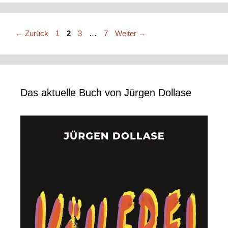
Seite
Seite
Seite
Seite
←
Zurück
1
2
3
…
7
Weiter
→
Das aktuelle Buch von Jürgen Dollase