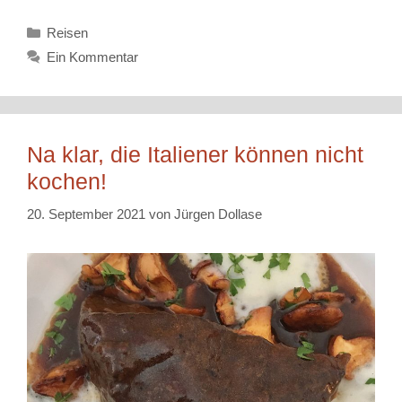
Kategorien
Reisen
Ein Kommentar
Na klar, die Italiener können nicht
kochen!
20. September 2021
von
Jürgen Dollase