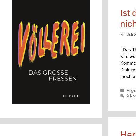
Ist
nic
25. Juli 
Das The
wird wo
Komment
Diskuss
möchte 
Kateg
Allg
9 Ko
Her