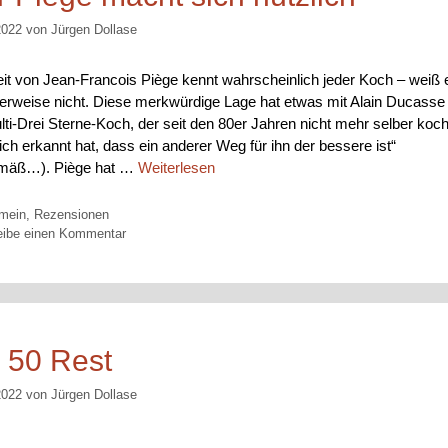
2022
von
Jürgen Dollase
eit von Jean-Francois Piège kennt wahrscheinlich jeder Koch – weiß 
erweise nicht. Diese merkwürdige Lage hat etwas mit Alain Ducasse 
ti-Drei Sterne-Koch, der seit den 80er Jahren nicht mehr selber kocht
sich erkannt hat, dass ein anderer Weg für ihn der bessere ist“
emäß…). Piège hat …
Weiterlesen
orien
emein
,
Rezensionen
eibe einen Kommentar
 50 Rest
2022
von
Jürgen Dollase