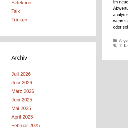
Im neue
Selektion
Abwertu
Talk
analysie
Trinken
wenn si
oder so
Kateg
Allg
11 K
Archiv
Juli 2026
Juni 2026
März 2026
Juni 2025
Mai 2025
April 2025
Februar 2025