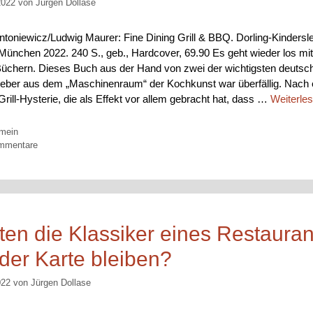
2022
von
Jürgen Dollase
ntoniewicz/Ludwig Maurer: Fine Dining Grill & BBQ. Dorling-Kindersl
 München 2022. 240 S., geb., Hardcover, 69.90 Es geht wieder los mi
üchern. Dieses Buch aus der Hand von zwei der wichtigsten deutsc
eber aus dem „Maschinenraum“ der Kochkunst war überfällig. Nach 
rill-Hysterie, die als Effekt vor allem gebracht hat, dass …
Weiterle
orien
emein
mmentare
lten die Klassiker eines Restauran
 der Karte bleiben?
022
von
Jürgen Dollase