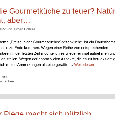
 die Gourmetküche zu teuer? Natür
ht, aber…
2022
von
Jürgen Dollase
ma „Preise in der Gourmetküche/Spitzenküche“ ist ein Dauerthem
hl nie zu Ende kommen. Wegen einer Reihe von entsprechenden
aren in der letzten Zeit möchte ich es wieder einmal aufnehmen un
ion stellen. Wegen der enorm vielen Aspekte, die es zu berücksichtige
ich meine Anmerkungen als eine geraffte …
Weiterlesen
orien
emein
mmentare
r Piège macht sich nützlich