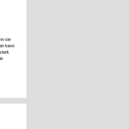
nn sie
man kann
stark
ie