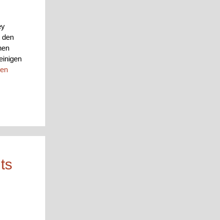
ey
t den
hen
einigen
sen
ts