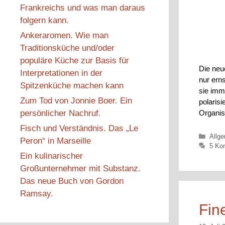
Frankreichs und was man daraus
folgern kann.
Ankeraromen. Wie man
Traditionsküche und/oder
populäre Küche zur Basis für
Die neu
Interpretationen in der
nur ern
Spitzenküche machen kann
sie imm
Zum Tod von Jonnie Boer. Ein
polaris
persönlicher Nachruf.
Organi
Fisch und Verständnis. Das „Le
Kateg
Allg
Peron“ in Marseille
5 Ko
Ein kulinarischer
Großunternehmer mit Substanz.
Das neue Buch von Gordon
Ramsay.
Fin