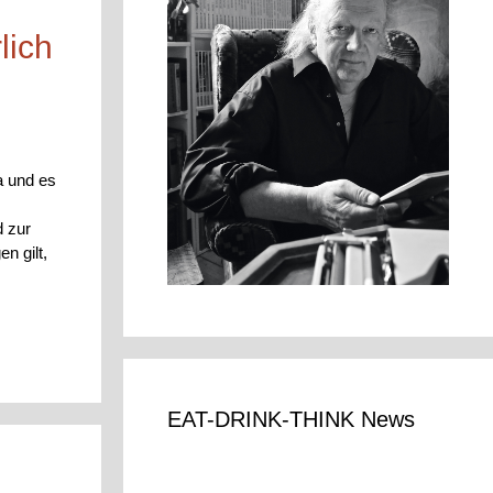
lich
a und es
d zur
n gilt,
EAT-DRINK-THINK News