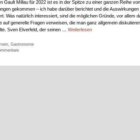
n Gault Millau für 2022 ist es in der Spitze zu einer ganzen Reihe vo
ngen gekommen – ich habe darüber berichtet und die Auswirkungen
rt. Was natürlich interessiert, sind die möglichen Gründe, vor allem d
e auf generelle Fragen verweisen, die man ganz allgemein diskutiere
llte. Sven Elverfeld, der seinen …
Weiterlesen
orien
emein
,
Gastronomie
ommentare