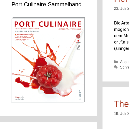
Port Culinaire Sammelband
23. Juli 
Die Arb
möglich
dem Mul
er „für 
(sinng
Kateg
Allg
Schr
The
19. Juli 