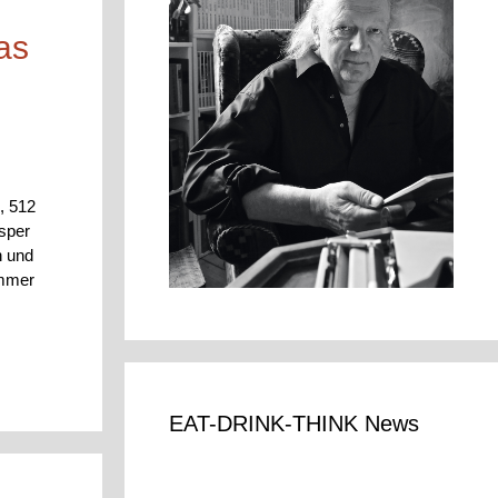
as
, 512
sper
n und
immer
EAT-DRINK-THINK News