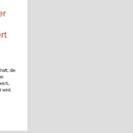
er
rt
aft, die
ei
eich,
 wird.