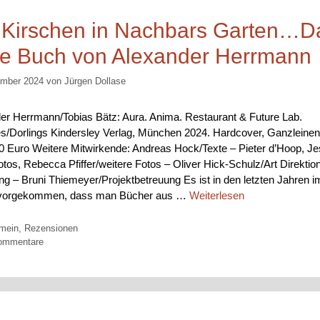
 Kirschen in Nachbars Garten…D
e Buch von Alexander Herrmann
ember 2024
von
Jürgen Dollase
er Herrmann/Tobias Bätz: Aura. Anima. Restaurant & Future Lab.
s/Dorlings Kindersley Verlag, München 2024. Hardcover, Ganzleinen
90 Euro Weitere Mitwirkende: Andreas Hock/Texte – Pieter d’Hoop, Je
otos, Rebecca Pfiffer/weitere Fotos – Oliver Hick-Schulz/Art Direktio
ng – Bruni Thiemeyer/Projektbetreuung Es ist in den letzten Jahren 
 vorgekommen, dass man Bücher aus …
Weiterlesen
orien
emein
,
Rezensionen
ommentare