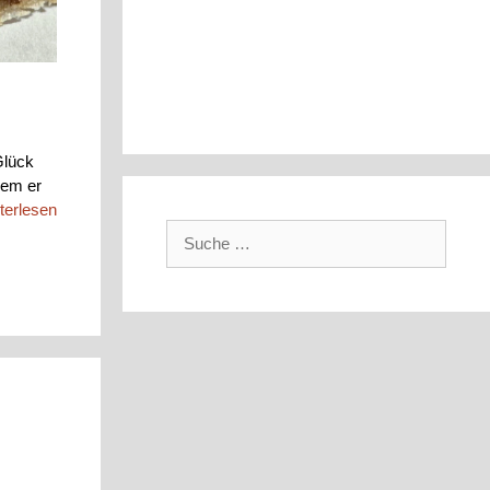
 Glück
dem er
terlesen
Suche
nach: