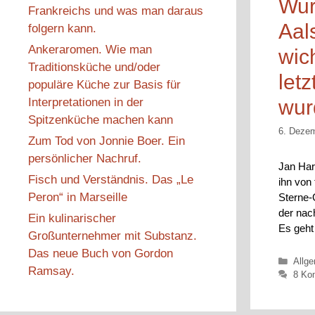
Wur
Frankreichs und was man daraus
Aal
folgern kann.
Ankeraromen. Wie man
wich
Traditionsküche und/oder
let
populäre Küche zur Basis für
Interpretationen in der
wur
Spitzenküche machen kann
6. Deze
Zum Tod von Jonnie Boer. Ein
persönlicher Nachruf.
Jan Har
Fisch und Verständnis. Das „Le
ihn von 
Peron“ in Marseille
Sterne-
der nac
Ein kulinarischer
Es geht
Großunternehmer mit Substanz.
Das neue Buch von Gordon
Kateg
Allg
Ramsay.
8 Ko