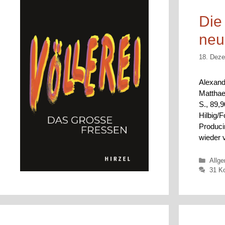
Die
neu
18. Dez
Alexand
Matthae
S., 89,
Hilbig/F
Produci
wieder
Kateg
Allg
31 K