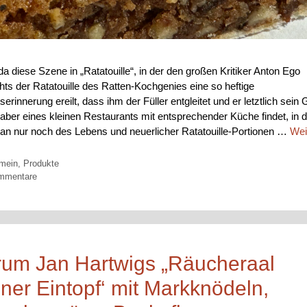
da diese Szene in „Ratatouille“, in der den großen Kritiker Anton Ego
hts der Ratatouille des Ratten-Kochgenies eine so heftige
serinnerung ereilt, dass ihm der Füller entgleitet und er letztlich sein
lhaber eines kleinen Restaurants mit entsprechender Küche findet, in 
rtan nur noch des Lebens und neuerlicher Ratatouille-Portionen …
Wei
orien
emein
,
Produkte
mmentare
um Jan Hartwigs „Räucheraal
einer Eintopf‘ mit Markknödeln,