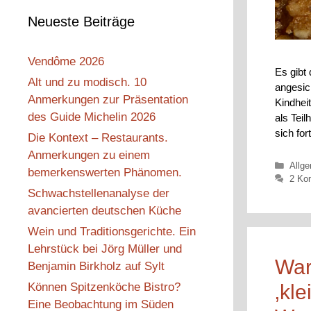
Neueste Beiträge
Vendôme 2026
Es gibt 
Alt und zu modisch. 10
angesic
Anmerkungen zur Präsentation
Kindheit
des Guide Michelin 2026
als Tei
sich fo
Die Kontext – Restaurants.
Anmerkungen zu einem
Kateg
Allg
bemerkenswerten Phänomen.
2 Ko
Schwachstellenanalyse der
avancierten deutschen Küche
Wein und Traditionsgerichte. Ein
Lehrstück bei Jörg Müller und
War
Benjamin Birkholz auf Sylt
Können Spitzenköche Bistro?
‚kl
Eine Beobachtung im Süden