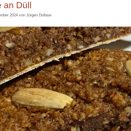
 an Düll
ember 2024
von
Jürgen Dollase