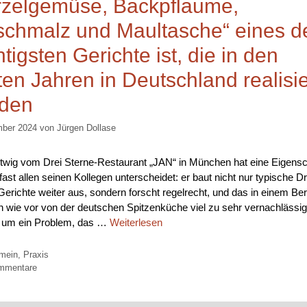
zelgemüse, Backpflaume,
schmalz und Maultasche“ eines d
tigsten Gerichte ist, die in den
zten Jahren in Deutschland realisie
den
mber 2024
von
Jürgen Dollase
twig vom Drei Sterne-Restaurant „JAN“ in München hat eine Eigensch
fast allen seinen Kollegen unterscheidet: er baut nicht nur typische Dr
Gerichte weiter aus, sondern forscht regelrecht, und das in einem Ber
h wie vor von der deutschen Spitzenküche viel zu sehr vernachlässigt
 um ein Problem, das …
Weiterlesen
orien
emein
,
Praxis
mmentare