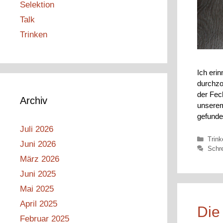
Selektion
Talk
Trinken
Ich eri
durchzo
der Fec
Archiv
unserem
gefunde
Juli 2026
Kateg
Trink
Juni 2026
Schr
März 2026
Juni 2025
Mai 2025
April 2025
Die
Februar 2025