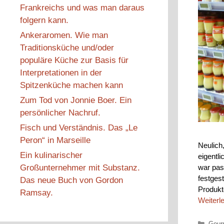
Frankreichs und was man daraus
folgern kann.
Ankeraromen. Wie man
Traditionsküche und/oder
populäre Küche zur Basis für
Interpretationen in der
Spitzenküche machen kann
Zum Tod von Jonnie Boer. Ein
persönlicher Nachruf.
Fisch und Verständnis. Das „Le
Peron“ in Marseille
Neulich
Ein kulinarischer
eigentli
Großunternehmer mit Substanz.
war pas
festges
Das neue Buch von Gordon
Produkt
Ramsay.
Weiterl
Kateg
Gour