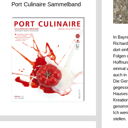
Port Culinaire Sammelband
In Bayr
Richard
dort ein
Folgen 
Hoffnun
einmal 
auch in
Die Ger
gegesse
Hauses 
Kreatio
genomme
Ich werd
stellen.