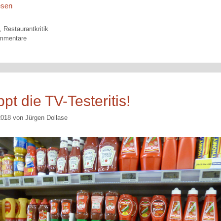
esen
orien
,
Restaurantkritik
mmentare
pt die TV-Testeritis!
2018
von
Jürgen Dollase