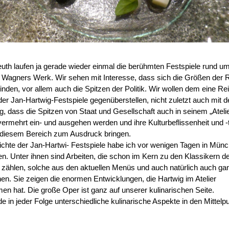
euth laufen ja gerade wieder einmal die berühmten Festspiele rund u
 Wagners Werk. Wir sehen mit Interesse, dass sich die Größen der 
finden, vor allem auch die Spitzen der Politik. Wir wollen dem eine Re
der Jan-Hartwig-Festspiele gegenüberstellen, nicht zuletzt auch mit d
g, dass die Spitzen von Staat und Gesellschaft auch in seinem „Atelie
vermehrt ein- und ausgehen werden und ihre Kulturbeflissenheit und -
 diesem Bereich zum Ausdruck bringen.
ichte der Jan-Hartwi- Festspiele habe ich vor wenigen Tagen in Mün
n. Unter ihnen sind Arbeiten, die schon im Kern zu den Klassikern d
zählen, solche aus den aktuellen Menüs und auch natürlich auch ga
nen. Sie zeigen die enormen Entwicklungen, die Hartwig im Atelier
n hat. Die große Oper ist ganz auf unserer kulinarischen Seite.
e in jeder Folge unterschiedliche kulinarische Aspekte in den Mittelp