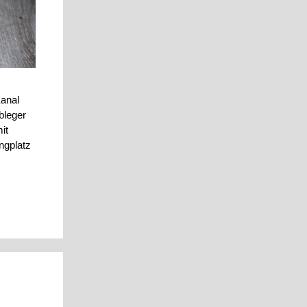
Kanal
bleger
it
ngplatz