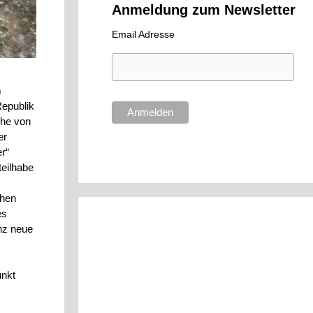
Anmeldung zum Newsletter
Email Adresse
m
Republik
ihe von
er
r“
teilhabe
chen
es
nz neue
unkt