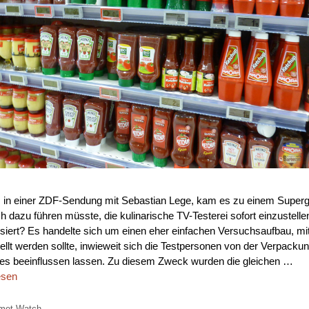
, in einer ZDF-Sendung mit Sebastian Lege, kam es zu einem Superg
ch dazu führen müsste, die kulinarische TV-Testerei sofort einzustell
siert? Es handelte sich um einen eher einfachen Versuchsaufbau, m
tellt werden sollte, inwieweit sich die Testpersonen von der Verpacku
es beeinflussen lassen. Zu diesem Zweck wurden die gleichen …
esen
orien
met-Watch