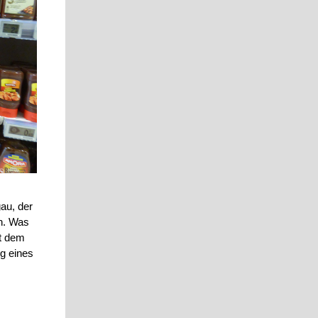
au, der
en. Was
it dem
ng eines