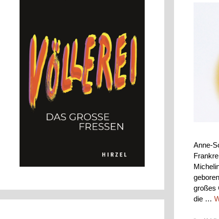
Anne-So
Frankre
Micheli
geboren
großes 
die …
W