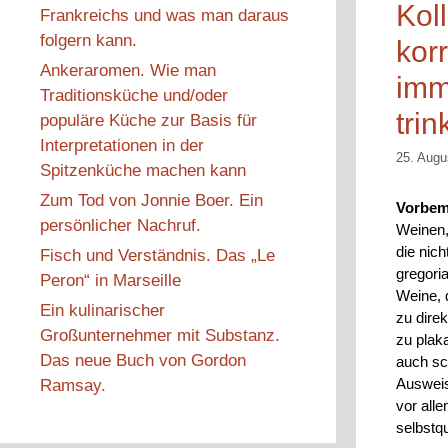
Koll
Frankreichs und was man daraus
folgern kann.
kor
Ankeraromen. Wie man
imm
Traditionsküche und/oder
trink
populäre Küche zur Basis für
Interpretationen in der
25. Augu
Spitzenküche machen kann
Zum Tod von Jonnie Boer. Ein
Vorbem
persönlicher Nachruf.
Weinen,
die nic
Fisch und Verständnis. Das „Le
gregori
Peron“ in Marseille
Weine, 
Ein kulinarischer
zu direk
Großunternehmer mit Substanz.
zu plak
Das neue Buch von Gordon
auch sc
Ausweis
Ramsay.
vor all
selbstq