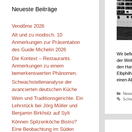
Neueste Beiträge
Vendôme 2026
Alt und zu modisch. 10
Anmerkungen zur Präsentation
des Guide Michelin 2026
Wir bef
Die Kontext – Restaurants.
der Wel
Anmerkungen zu einem
den Ham
bemerkenswerten Phänomen.
Elbphil
einen A
Schwachstellenanalyse der
avancierten deutschen Küche
Kateg
New
Wein und Traditionsgerichte. Ein
Schr
Lehrstück bei Jörg Müller und
Benjamin Birkholz auf Sylt
Können Spitzenköche Bistro?
Eine Beobachtung im Süden