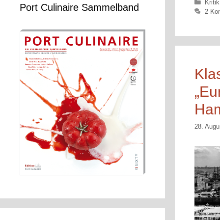
Kateg
Kritik
Port Culinaire Sammelband
2 Ko
Kla
„Eu
Ha
28. Augu