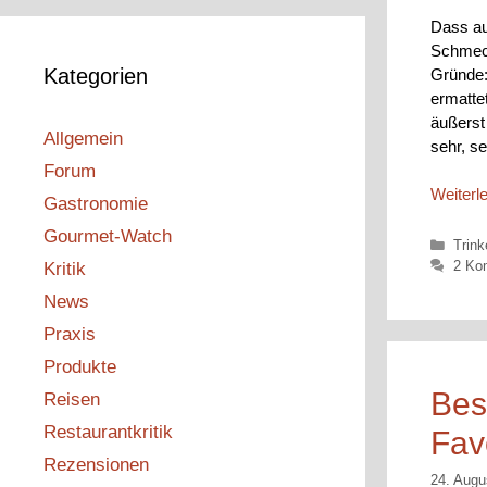
Dass aus
Schmeck
Kategorien
Gründe:
ermattet
äußerst 
Allgemein
sehr, s
Forum
Weiterl
Gastronomie
Gourmet-Watch
Kateg
Trink
2 Ko
Kritik
News
Praxis
Produkte
Bes
Reisen
Restaurantkritik
Fav
Rezensionen
24. Augu