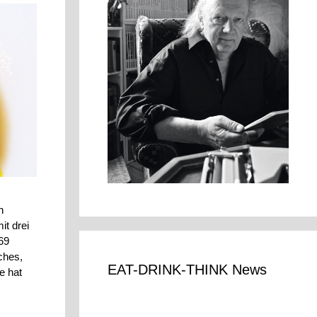
n
it drei
69
ches,
EAT-DRINK-THINK News
e hat