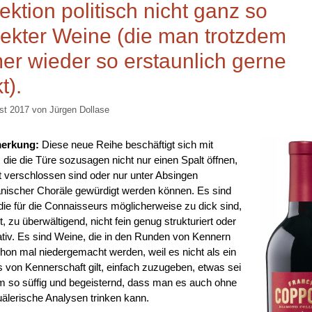
ektion politisch nicht ganz so
rekter Weine (die man trotzdem
er wieder so erstaunlich gerne
t).
st 2017
von
Jürgen Dollase
erkung:
Diese neue Reihe beschäftigt sich mit
 die die Türe sozusagen nicht nur einen Spalt öffnen,
ht verschlossen sind oder nur unter Absingen
anischer Choräle gewürdigt werden können. Es sind
die für die Connaisseurs möglicherweise zu dick sind,
t, zu überwältigend, nicht fein genug strukturiert oder
ativ. Es sind Weine, die in den Runden von Kennern
hon mal niedergemacht werden, weil es nicht als ein
 von Kennerschaft gilt, einfach zuzugeben, etwas sei
em so süffig und begeisternd, dass man es auch ohne
uälerische Analysen trinken kann.