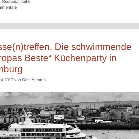
orien
,
Restaurantkritik
mmentare
sse(n)treffen. Die schwimmende
ropas Beste“ Küchenparty in
mburg
st 2017
von
Gast Autoren