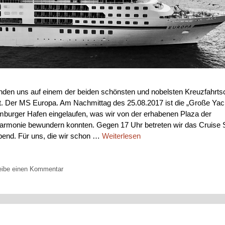
inden uns auf einem der beiden schönsten und nobelsten Kreuzfahrtsc
t. Der MS Europa. Am Nachmittag des 25.08.2017 ist die „Große Yach
burger Hafen eingelaufen, was wir von der erhabenen Plaza der
harmonie bewundern konnten. Gegen 17 Uhr betreten wir das Cruise S
bend. Für uns, die wir schon …
Weiterlesen
orien
s
eibe einen Kommentar