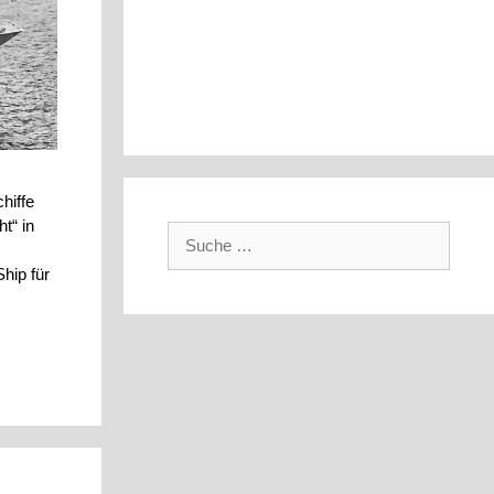
hiffe
t“ in
Suche
nach:
hip für